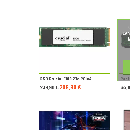
C
ser
h
SSD Crucial E100 2To PCIe4
Pack
209,90 €
239,90 €
34,9