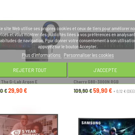
e site Web utilise ses propres cookies et ceux de tiers pour améliorer n
vices et vous montrer des publicités liées à vos préférences en analysant
abitudes de navigation. Pour donner votre consentement à son utilisatio
appuyez sur le bouton Accepter.
Plus d'informations
Personnaliser les cookies
REJETER TOUT
J'ACCEPTE
 The G-Lab Argon E
Cherry G80-3000N RGB
29,90 €
59,90 €
0 €
109,90 €
+ 0,12 € (DEE