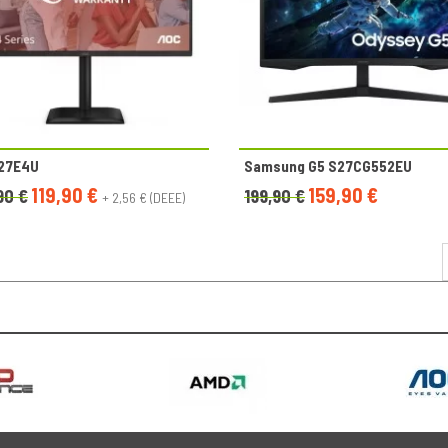
27E4U
Samsung G5 S27CG552EU
119,90 €
159,90 €
90 €
199,90 €
+ 2,56 € (DEEE)