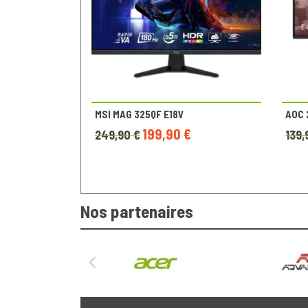
MSI MAG 325QF E18V
AOC 
199,90 €
249,90 €
139,
Nos partenaires
