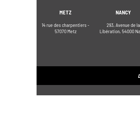
METZ
NANCY
14 rue des charpentiers -
293, Avenue de l
57070 Metz
Libération, 54000 N
L