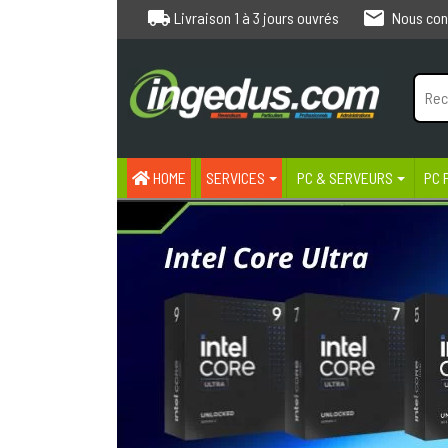
local_shipping
email
Livraison 1 à 3 jours ouvrés
Nous con
HOME
SERVICES
PC & SERVEURS
PC 