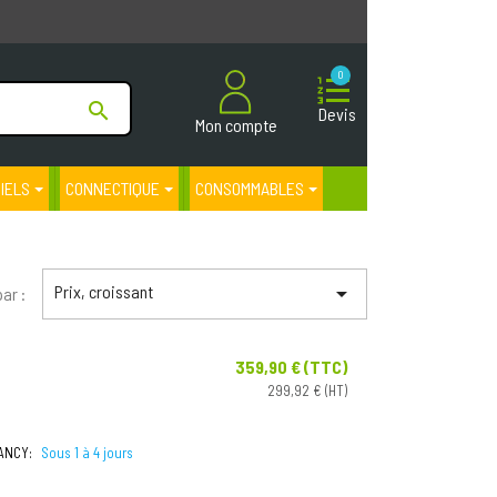
0

Devis
Mon compte
CIELS
CONNECTIQUE
CONSOMMABLES
Prix, croissant

par :
359,90 € (TTC)
Prix
299,92 € (HT)
NANCY:
Sous 1 à 4 jours