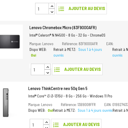
format_list_numbered
AJOUTER AU DEVIS
Lenovo Chromebox Micro (83F9000AFR)
Intel® Celeron® N N4500 - 8 Go - 32 Go - ChromeOS
Marque: Lenovo
Référence: 83F9000AFR
EAN:
Dispo WEB:
Retrait à METZ:
Sous 1 à 4 jours
Retrait à
Oui
ouvrés
ouvrés
format_list_numbered
AJOUTER AU DEVIS
Lenovo ThinkCentre neo 50q Gen 5
Intel® Core™ i3 i3-1315U - 8 Go - 256 Go - Windows 11 Pro
Marque: Lenovo
Référence: 13B9008FFR
EAN: 019927413
Dispo WEB:
Oui
Retrait à METZ:
Sous 1 à 4 jours ouvrés
Retrait à
format_list_numbered
AJOUTER AU DEVIS