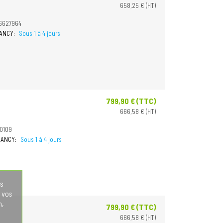
658,25 € (HT)
76627964
NANCY:
Sous 1 à 4 jours
799,90 € (TTC)
Prix
666,58 € (HT)
70109
 NANCY:
Sous 1 à 4 jours
os
 vos
n,
799,90 € (TTC)
Prix
666,58 € (HT)