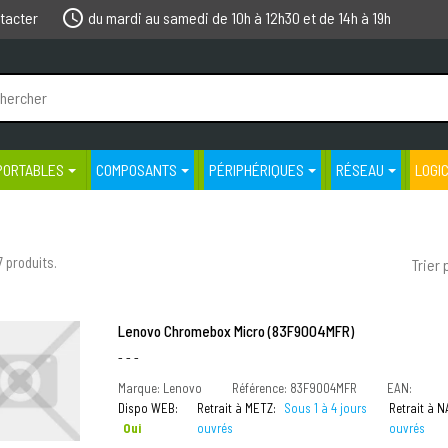
schedule
tacter
du mardi au samedi de 10h à 12h30 et de 14h à 19h
PORTABLES
COMPOSANTS
PÉRIPHÉRIQUES
RÉSEAU
LOGI
47 produits.
Trier 
Lenovo Chromebox Micro (83F9004MFR)
- - -
Marque: Lenovo
Référence: 83F9004MFR
EAN:
Dispo WEB:
Retrait à METZ:
Sous 1 à 4 jours
Retrait à 
Oui
ouvrés
ouvrés