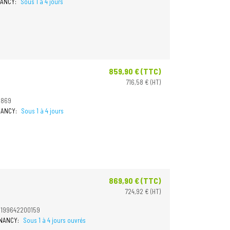
 NANCY:
Sous 1 à 4 jours
859,90 € (TTC)
Prix
716,58 € (HT)
1869
 NANCY:
Sous 1 à 4 jours
869,90 € (TTC)
Prix
724,92 € (HT)
0199642200159
à NANCY:
Sous 1 à 4 jours ouvrés