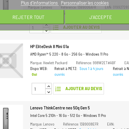
Plus d'informations
Personnaliser les cookies
Marque: Lenovo
Référence: 13B9006AFR
EAN: 01992728
Dispo WEB:
Oui
Retrait à METZ:
Sous 1 à 4 jours ouvrés
Retrait à
REJETER TOUT
J'ACCEPTE
format_list_numbered
AJOUTER AU DEVIS
HP EliteDesk 8 Mini G1a
AMD Ryzen™ 5 220 - 8 Go - 256 Go - Windows 11 Pro
Marque: Hewlett Packard
Référence: 998W2ET#ABF
EA
Dispo WEB:
Retrait à METZ:
Sous 1 à 4 jours
Retrait à
Oui
ouvrés
ouvrés
format_list_numbered
AJOUTER AU DEVIS
Lenovo ThinkCentre neo 50q Gen 5
Intel Core 5 210h - 16 Go - 512 Go - Windows 11 Pro
Marque: Lenovo
Référence: 13B9008EFR
EAN: