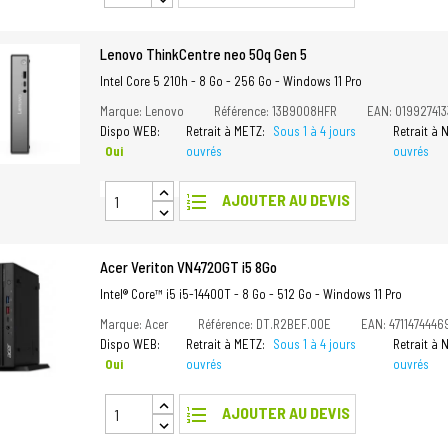
Lenovo ThinkCentre neo 50q Gen 5
Intel Core 5 210h - 8 Go - 256 Go - Windows 11 Pro
Marque: Lenovo
Référence: 13B9008HFR
EAN: 01992741
Dispo WEB:
Retrait à METZ:
Sous 1 à 4 jours
Retrait à
Oui
ouvrés
ouvrés
format_list_numbered
AJOUTER AU DEVIS
Acer Veriton VN4720GT i5 8Go
Intel® Core™ i5 i5-14400T - 8 Go - 512 Go - Windows 11 Pro
Marque: Acer
Référence: DT.R2BEF.00E
EAN: 4711474446
Dispo WEB:
Retrait à METZ:
Sous 1 à 4 jours
Retrait à
Oui
ouvrés
ouvrés
format_list_numbered
AJOUTER AU DEVIS