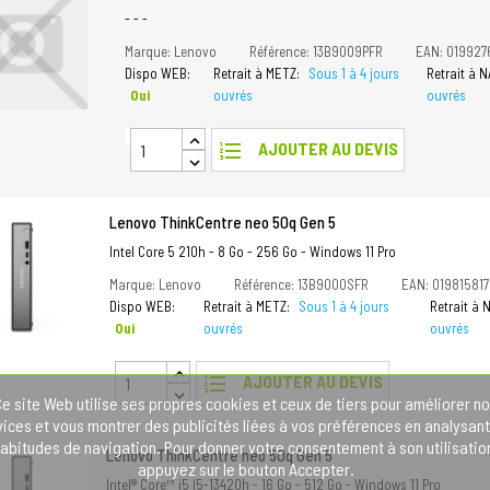
- - -
Marque: Lenovo
Référence: 13B9009PFR
EAN: 01992
Dispo WEB:
Retrait à METZ:
Sous 1 à 4 jours
Retrait à 
Oui
ouvrés
ouvrés
format_list_numbered
AJOUTER AU DEVIS
Lenovo ThinkCentre neo 50q Gen 5
Intel Core 5 210h - 8 Go - 256 Go - Windows 11 Pro
Marque: Lenovo
Référence: 13B9000SFR
EAN: 01981581
Dispo WEB:
Retrait à METZ:
Sous 1 à 4 jours
Retrait à
Oui
ouvrés
ouvrés
format_list_numbered
AJOUTER AU DEVIS
e site Web utilise ses propres cookies et ceux de tiers pour améliorer n
vices et vous montrer des publicités liées à vos préférences en analysant
abitudes de navigation. Pour donner votre consentement à son utilisatio
Lenovo ThinkCentre neo 50q Gen 5
appuyez sur le bouton Accepter.
Intel® Core™ i5 I5-13420h - 16 Go - 512 Go - Windows 11 Pro