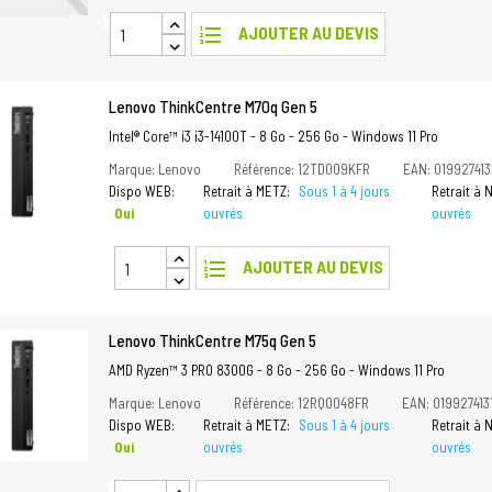
format_list_numbered
AJOUTER AU DEVIS
Lenovo ThinkCentre M70q Gen 5
Intel® Core™ i3 i3-14100T - 8 Go - 256 Go - Windows 11 Pro
Marque: Lenovo
Référence: 12TD009KFR
EAN: 019927413
Dispo WEB:
Retrait à METZ:
Sous 1 à 4 jours
Retrait à
Oui
ouvrés
ouvrés
format_list_numbered
AJOUTER AU DEVIS
Lenovo ThinkCentre M75q Gen 5
AMD Ryzen™ 3 PRO 8300G - 8 Go - 256 Go - Windows 11 Pro
Marque: Lenovo
Référence: 12RQ0048FR
EAN: 019927413
Dispo WEB:
Retrait à METZ:
Sous 1 à 4 jours
Retrait à
Oui
ouvrés
ouvrés