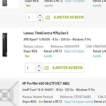
Dispo WEB:
Retrait à METZ:
Sous 1 à 4 jours
Retrait à
Oui
ouvrés
ouvrés
format_list_numbered
AJOUTER AU DEVIS
Lenovo ThinkCentre M75q Gen 5
AMD Ryzen™ 5 8500G - 8 Go - 256 Go - Windows 11 Pro
Marque: Lenovo
Référence: 12RQ0047FR
EAN: 019927413
Dispo WEB:
Retrait à METZ:
Sous 1 à 4 jours
Retrait à
Oui
ouvrés
ouvrés
format_list_numbered
AJOUTER AU DEVIS
HP Pro Mini 400 G9 (C7FX1ET ABD)
Intel® Core™ i5 i5-14400T - 16 Go - 512 Go - Windows 11 Pro
Marque: Hewlett Packard
Référence: C7FX1ET#ABD
EAN: 
Dispo WEB:
Oui
Retrait à METZ:
Sous 1 à 4 jours ouvrés
Retrait 