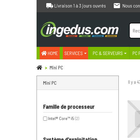
local_shipping
email
Livraison 1 à 3 jours ouvrés
Nous con
HOME
SERVICES
PC & SERVEURS
PC 
Mini PC
Il y a 
Mini PC
Famille de processeur
Intel® Core™ i5
(2)
Système d'exploitation