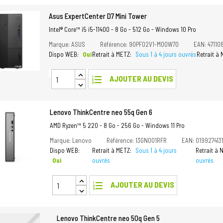
Asus ExpertCenter D7 Mini Tower
Intel® Core™ i5 i5-11400 - 8 Go - 512 Go - Windows 10 Pro
Marque: ASUS
Référence: 90PF02V1-M00W70
EAN: 47110
Dispo WEB:
Oui
Retrait à METZ:
Sous 1 à 4 jours ouvrés
Retrait à
format_list_numbered
AJOUTER AU DEVIS
Lenovo ThinkCentre neo 55q Gen 6
AMD Ryzen™ 5 220 - 8 Go - 256 Go - Windows 11 Pro
Marque: Lenovo
Référence: 13GN001RFR
EAN: 019927413
Dispo WEB:
Retrait à METZ:
Sous 1 à 4 jours
Retrait à
Oui
ouvrés
ouvrés
format_list_numbered
AJOUTER AU DEVIS
Lenovo ThinkCentre neo 50q Gen 5