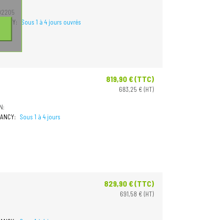
92205
 NANCY:
Sous 1 à 4 jours ouvrés
819,90 € (TTC)
Prix
683,25 € (HT)
N:
 NANCY:
Sous 1 à 4 jours
829,90 € (TTC)
Prix
691,58 € (HT)