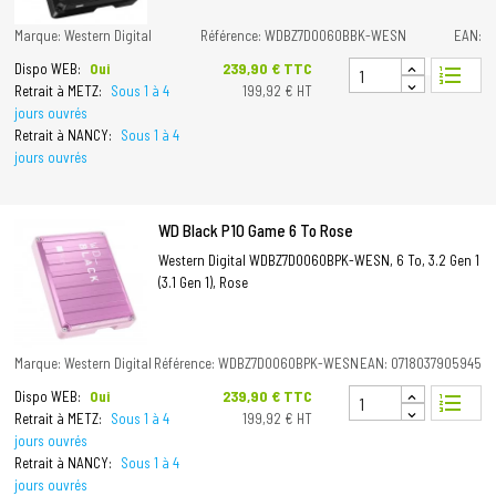
Marque: Western Digital
Référence: WDBZ7D0060BBK-WESN
EAN:
Prix
239,90 € TTC
Dispo WEB:
Oui
format_list_numbered
Retrait à METZ:
Sous 1 à 4
199,92 € HT
jours ouvrés
Retrait à NANCY:
Sous 1 à 4
jours ouvrés
WD Black P10 Game 6 To Rose
Western Digital WDBZ7D0060BPK-WESN, 6 To, 3.2 Gen 1
(3.1 Gen 1), Rose
Marque: Western Digital
Référence: WDBZ7D0060BPK-WESN
EAN: 0718037905945
Prix
239,90 € TTC
Dispo WEB:
Oui
format_list_numbered
Retrait à METZ:
Sous 1 à 4
199,92 € HT
jours ouvrés
Retrait à NANCY:
Sous 1 à 4
jours ouvrés