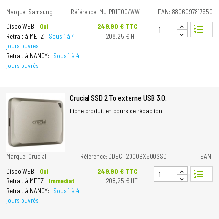
Marque: Samsung
Référence: MU-PD1T0G/WW
EAN: 8806097817550
Prix
249,90 € TTC
Dispo WEB:
Oui
format_list_numbered
Retrait à METZ:
Sous 1 à 4
208,25 € HT
jours ouvrés
Retrait à NANCY:
Sous 1 à 4
jours ouvrés
Crucial SSD 2 To externe USB 3.0.
Fiche produit en cours de rédaction
Marque: Crucial
Référence: DDECT2000BX500SSD
EAN:
Prix
249,90 € TTC
Dispo WEB:
Oui
format_list_numbered
Retrait à METZ:
Immediat
208,25 € HT
Retrait à NANCY:
Sous 1 à 4
jours ouvrés