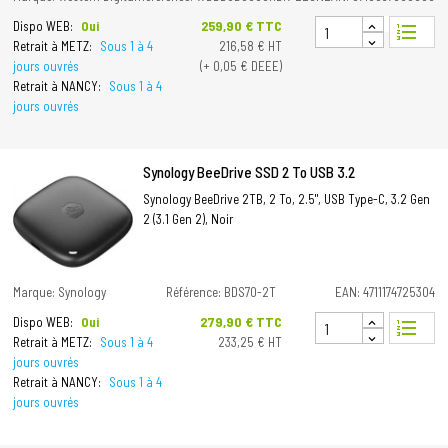
Prix
259,90 € TTC
Dispo WEB:
Oui
format_list_numbered
Retrait à METZ:
Sous 1 à 4
216,58 € HT
jours ouvrés
(+ 0,05 € DEEE)
Retrait à NANCY:
Sous 1 à 4
jours ouvrés
Synology BeeDrive SSD 2 To USB 3.2
Synology BeeDrive 2TB, 2 To, 2.5", USB Type-C, 3.2 Gen
2 (3.1 Gen 2), Noir
Marque: Synology
Référence: BDS70-2T
EAN: 4711174725304
Prix
279,90 € TTC
Dispo WEB:
Oui
format_list_numbered
Retrait à METZ:
Sous 1 à 4
233,25 € HT
jours ouvrés
Retrait à NANCY:
Sous 1 à 4
jours ouvrés