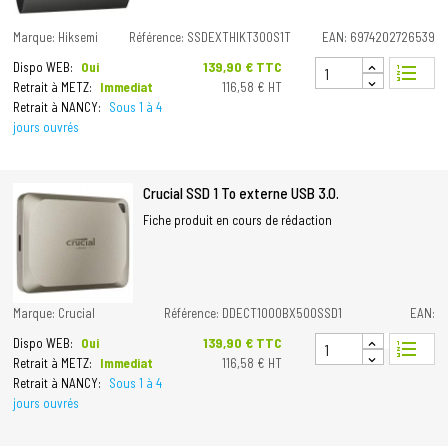
Marque: Hiksemi
Référence: SSDEXTHIKT300S1T
EAN: 6974202726539
Prix
139,90 € TTC
Dispo WEB:
Oui
format_list_numbered
Retrait à METZ:
Immediat
116,58 € HT
Retrait à NANCY:
Sous 1 à 4
jours ouvrés
Crucial SSD 1 To externe USB 3.0.
Fiche produit en cours de rédaction
Marque: Crucial
Référence: DDECT1000BX500SSD1
EAN:
Prix
139,90 € TTC
Dispo WEB:
Oui
format_list_numbered
Retrait à METZ:
Immediat
116,58 € HT
Retrait à NANCY:
Sous 1 à 4
jours ouvrés