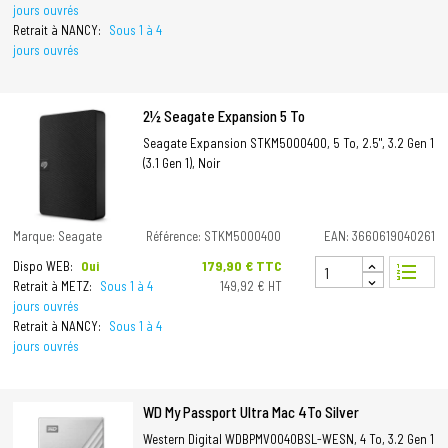
jours ouvrés
Retrait à NANCY:
Sous 1 à 4
jours ouvrés
2½ Seagate Expansion 5 To
Seagate Expansion STKM5000400, 5 To, 2.5", 3.2 Gen 1
(3.1 Gen 1), Noir
Marque: Seagate
Référence: STKM5000400
EAN: 3660619040261
Prix
179,90 € TTC
Dispo WEB:
Oui
format_list_numbered
Retrait à METZ:
Sous 1 à 4
149,92 € HT
jours ouvrés
Retrait à NANCY:
Sous 1 à 4
jours ouvrés
WD My Passport Ultra Mac 4To Silver
Western Digital WDBPMV0040BSL-WESN, 4 To, 3.2 Gen 1