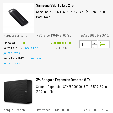
Samsung SSD T5 Evo 2To
Samsung MU-PH2T0S, 2 To, 3.2 Gen 1 (3.1 Gen 1), 460
Mo/s, Noir
Marque: Samsung
Référence: MU-PH2T0S/EU
EAN: 8806094905403
Prix
289,90 € TTC
Dispo WEB:
Oui
format_list_numbered
Retrait à METZ:
Sous 1 à 4
241,58 € HT
jours ouvrés
Retrait à NANCY:
Sous 1 à 4
jours ouvrés
3½ Seagate Expansion Desktop 8 To
Seagate Expansion STKP8000400, 8 To, 3.5", 3.2 Gen 1
(3.1 Gen 1), Noir
Marque: Seagate
Référence: STKP8000400
EAN: 3660619040421