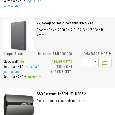
Retrait à NANCY:
Sous 1 à 4
jours ouvrés
2½ Seagate Basic Portable Drive 2To
Seagate Basic, 2000 Go, 2.5", 3.2 Gen 1 (3.1 Gen 1),
Argent
Marque: Seagate
Référence: STJL2000400
EAN: 3660619408184
Prix
129,90 € TTC
Dispo WEB:
Oui
format_list_numbered
Retrait à METZ:
Sous 1 à 4
108,25 € HT
jours ouvrés
(+ 0,05 € DEEE)
Retrait à NANCY:
Immediat
SSD Externe HIKSEMI 1To USB3.2.
Fiche produit en cours de rédaction