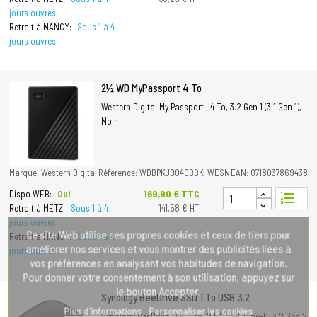
jours ouvrés
Retrait à NANCY:
Sous 1 à 4
jours ouvrés
2½ WD MyPassport 4 To
Western Digital My Passport , 4 To, 3.2 Gen 1 (3.1 Gen 1),
Noir
Marque: Western Digital
Référence: WDBPKJ0040BBK-WESN
EAN: 0718037869438
Prix
169,90 € TTC
Dispo WEB:
Oui
format_list_numbered
Retrait à METZ:
Sous 1 à 4
141,58 € HT
jours ouvrés
Ce site Web utilise ses propres cookies et ceux de tiers pour
Retrait à NANCY:
Sous 1 à 4
améliorer nos services et vous montrer des publicités liées à
jours ouvrés
vos préférences en analysant vos habitudes de navigation.
Pour donner votre consentement à son utilisation, appuyez sur
le bouton Accepter.
Synology BeeDrive SSD 1 To USB 3.2
Plus d'informations
Personnaliser les cookies
Synology BeeDrive 1TB, 1 To, 2.5", USB Type-C, 3.2 Gen 2