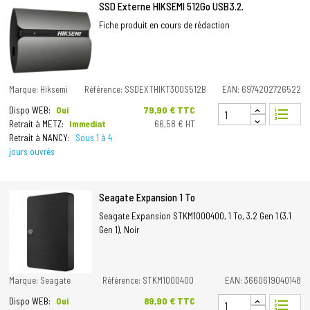
SSD Externe HIKSEMI 512Go USB3.2.
Fiche produit en cours de rédaction
Marque: Hiksemi
Référence: SSDEXTHIKT300S512B
EAN: 6974202726522
Prix
79,90 € TTC
Dispo WEB:
Oui
format_list_numbered
Retrait à METZ:
Immediat
66,58 € HT
Retrait à NANCY:
Sous 1 à 4
jours ouvrés
Seagate Expansion 1 To
Seagate Expansion STKM1000400, 1 To, 3.2 Gen 1 (3.1
Gen 1), Noir
Marque: Seagate
Référence: STKM1000400
EAN: 3660619040148
Prix
89,90 € TTC
Dispo WEB:
Oui
format_list_numbered