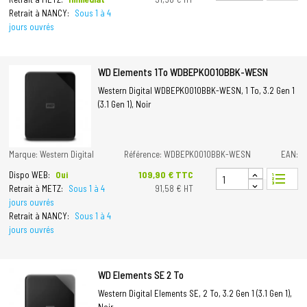
Retrait à NANCY:
Sous 1 à 4
jours ouvrés
WD Elements 1To WDBEPK0010BBK-WESN
Western Digital WDBEPK0010BBK-WESN, 1 To, 3.2 Gen 1
(3.1 Gen 1), Noir
Marque: Western Digital
Référence: WDBEPK0010BBK-WESN
EAN:
Prix
109,90 € TTC
Dispo WEB:
Oui
format_list_numbered
Retrait à METZ:
Sous 1 à 4
91,58 € HT
jours ouvrés
Retrait à NANCY:
Sous 1 à 4
jours ouvrés
WD Elements SE 2 To
Western Digital Elements SE, 2 To, 3.2 Gen 1 (3.1 Gen 1),