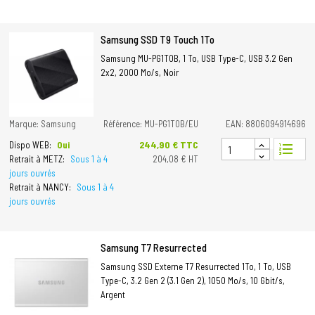
Samsung SSD T9 Touch 1To
Samsung MU-PG1T0B, 1 To, USB Type-C, USB 3.2 Gen
2x2, 2000 Mo/s, Noir
Marque: Samsung
Référence: MU-PG1T0B/EU
EAN: 8806094914696
Prix
244,90 € TTC
Dispo WEB:
Oui
format_list_numbered
Retrait à METZ:
Sous 1 à 4
204,08 € HT
jours ouvrés
Retrait à NANCY:
Sous 1 à 4
jours ouvrés
Samsung T7 Resurrected
Samsung SSD Externe T7 Resurrected 1To, 1 To, USB
Type-C, 3.2 Gen 2 (3.1 Gen 2), 1050 Mo/s, 10 Gbit/s,
Argent