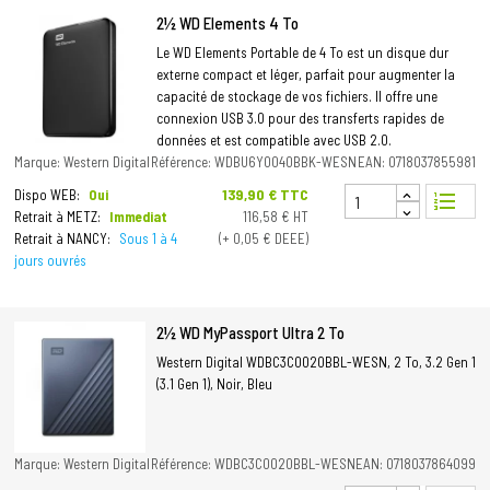
2½ WD Elements 4 To
Le WD Elements Portable de 4 To est un disque dur
externe compact et léger, parfait pour augmenter la
capacité de stockage de vos fichiers. Il offre une
connexion USB 3.0 pour des transferts rapides de
données et est compatible avec USB 2.0.
Marque: Western Digital
Référence: WDBU6Y0040BBK-WESN
EAN: 0718037855981
Prix
139,90 € TTC
Dispo WEB:
Oui
format_list_numbered
Retrait à METZ:
Immediat
116,58 € HT
Retrait à NANCY:
Sous 1 à 4
(+ 0,05 € DEEE)
jours ouvrés
2½ WD MyPassport Ultra 2 To
Western Digital WDBC3C0020BBL-WESN, 2 To, 3.2 Gen 1
(3.1 Gen 1), Noir, Bleu
Marque: Western Digital
Référence: WDBC3C0020BBL-WESN
EAN: 0718037864099