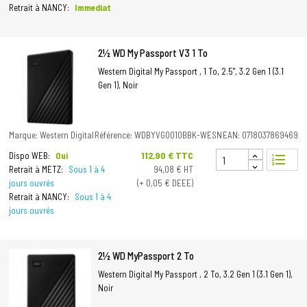
Retrait à NANCY:
Immediat
2½ WD My Passport V3 1 To
Western Digital My Passport , 1 To, 2.5", 3.2 Gen 1 (3.1
Gen 1), Noir
Marque: Western Digital
Référence: WDBYVG0010BBK-WESN
EAN: 0718037869469
Prix
112,90 € TTC
Dispo WEB:
Oui
format_list_numbered
Retrait à METZ:
Sous 1 à 4
94,08 € HT
jours ouvrés
(+ 0,05 € DEEE)
Retrait à NANCY:
Sous 1 à 4
jours ouvrés
2½ WD MyPassport 2 To
Western Digital My Passport , 2 To, 3.2 Gen 1 (3.1 Gen 1),
Noir