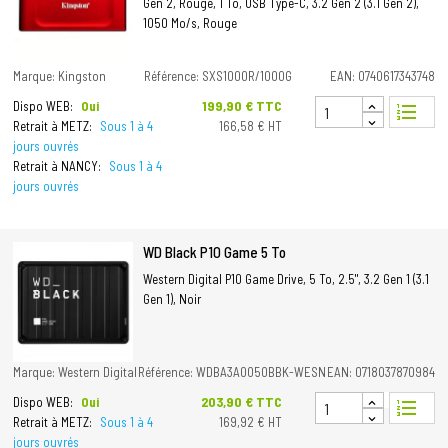
Gen 2, Rouge, 1 To, USB Type-C, 3.2 Gen 2 (3.1 Gen 2),
1050 Mo/s, Rouge
Marque: Kingston
Référence: SXS1000R/1000G
EAN: 0740617343748
Prix
199,90 € TTC
Dispo WEB:
Oui
format_list_numbered
Retrait à METZ:
Sous 1 à 4
166,58 € HT
jours ouvrés
Retrait à NANCY:
Sous 1 à 4
jours ouvrés
WD Black P10 Game 5 To
Western Digital P10 Game Drive, 5 To, 2.5", 3.2 Gen 1 (3.1
Gen 1), Noir
Marque: Western Digital
Référence: WDBA3A0050BBK-WESN
EAN: 0718037870984
Prix
203,90 € TTC
Dispo WEB:
Oui
format_list_numbered
Retrait à METZ:
Sous 1 à 4
169,92 € HT
jours ouvrés