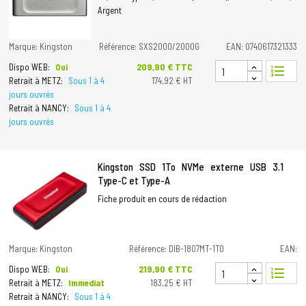
Argent
Marque: Kingston
Référence: SXS2000/2000G
EAN: 0740617321333
Prix
209,90 € TTC
Dispo WEB:
Oui
format_list_numbered
Retrait à METZ:
Sous 1 à 4
174,92 € HT
jours ouvrés
Retrait à NANCY:
Sous 1 à 4
jours ouvrés
Kingston SSD 1To NVMe externe USB 3.1
Type-C et Type-A
Fiche produit en cours de rédaction
Marque: Kingston
Référence: DIB-1807MT-1TO
EAN:
Prix
219,90 € TTC
Dispo WEB:
Oui
format_list_numbered
Retrait à METZ:
Immediat
183,25 € HT
Retrait à NANCY:
Sous 1 à 4