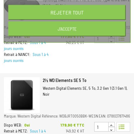
(3.1 Gen 2), Noir
REJETER TOUT
Marque: Synology
Référence: BDS70-1T
EAN: 4711174725113
J'ACCEPTE
Prix
177,90 € TTC
Dispo WEB:
Oui
format_list_numbered
Retrait à METZ:
Sous 1 à 4
148,25 € HT
jours ouvrés
Retrait à NANCY:
Sous 1 à 4
jours ouvrés
2½ WD Elements SE 5 To
Western Digital Elements SE, 5 To, 3.2 Gen 1 (3.1 Gen 1),
Noir
Marque: Western Digital
Référence: WDBJRT0050BBK-WESN
EAN: 0718037871486
Prix
179,90 € TTC
Dispo WEB:
Oui
format_list_numbered
Retrait à METZ:
Sous 1 à 4
149,92 € HT