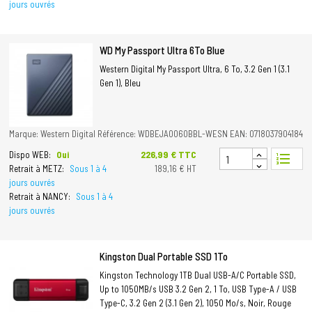
jours ouvrés
WD My Passport Ultra 6To Blue
Western Digital My Passport Ultra, 6 To, 3.2 Gen 1 (3.1
Gen 1), Bleu
Marque: Western Digital
Référence: WDBEJA0060BBL-WESN
EAN: 0718037904184
Prix
226,99 € TTC
Dispo WEB:
Oui
format_list_numbered
Retrait à METZ:
Sous 1 à 4
189,16 € HT
jours ouvrés
Retrait à NANCY:
Sous 1 à 4
jours ouvrés
Kingston Dual Portable SSD 1To
Kingston Technology 1TB Dual USB-A/C Portable SSD,
Up to 1050MB/s USB 3.2 Gen 2, 1 To, USB Type-A / USB
Type-C, 3.2 Gen 2 (3.1 Gen 2), 1050 Mo/s, Noir, Rouge