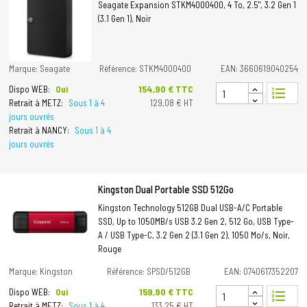
Seagate Expansion STKM4000400, 4 To, 2.5", 3.2 Gen 1
(3.1 Gen 1), Noir
Marque: Seagate
Référence: STKM4000400
EAN: 3660619040254
Prix
154,90 € TTC
Dispo WEB:
Oui
format_list_numbered
Retrait à METZ:
Sous 1 à 4
129,08 € HT
jours ouvrés
Retrait à NANCY:
Sous 1 à 4
jours ouvrés
Kingston Dual Portable SSD 512Go
Kingston Technology 512GB Dual USB-A/C Portable
SSD, Up to 1050MB/s USB 3.2 Gen 2, 512 Go, USB Type-
A / USB Type-C, 3.2 Gen 2 (3.1 Gen 2), 1050 Mo/s, Noir,
Rouge
Marque: Kingston
Référence: SPSD/512GB
EAN: 0740617352207
Prix
159,90 € TTC
Dispo WEB:
Oui
format_list_numbered
Retrait à METZ:
Sous 1 à 4
133,25 € HT