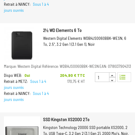
Retrait à NANCY:
Sous 1 à 4
jours ouvrés
2½ WD Elements 6 To
Western Digital Elements WDBHJS0060BBK-WESN, 6
To, 2.5", 3.2 Gen 1 (3.1 Gen 1), Noir
Marque: Western Digital
Référence: WDBHJS0060BBK-WESN
EAN: 0718037904313
Prix
204,90 € TTC
Dispo WEB:
Oui
format_list_numbered
Retrait à METZ:
Sous 1 à 4
170,75 € HT
jours ouvrés
Retrait à NANCY:
Sous 1 à 4
jours ouvrés
SSD Kingston XS2000 2To
Kingston Technology 2000G SSD portable XS2000, 2
To, USB Type-C, 3.2 Gen 2 (3.1 Gen 2), 2000 Mo/s, Noir,