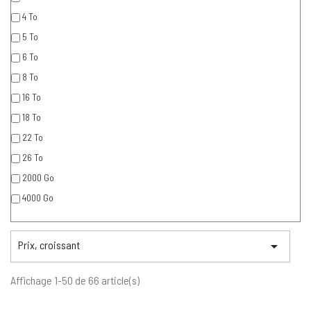
4 To
5 To
6 To
8 To
16 To
18 To
22 To
26 To
2000 Go
4000 Go
Prix, croissant

Affichage 1-50 de 66 article(s)