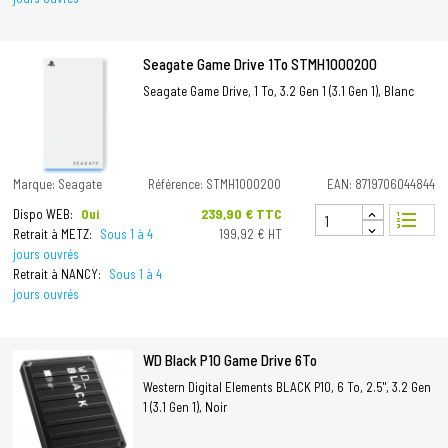
Seagate Game Drive 1To STMH1000200
Seagate Game Drive, 1 To, 3.2 Gen 1 (3.1 Gen 1), Blanc
Marque: Seagate
Référence: STMH1000200
EAN: 8719706044844
Prix
239,90 € TTC
Dispo WEB:
Oui
format_list_numbered
Retrait à METZ:
Sous 1 à 4
199,92 € HT
jours ouvrés
Retrait à NANCY:
Sous 1 à 4
jours ouvrés
WD Black P10 Game Drive 6To
Western Digital Elements BLACK P10, 6 To, 2.5", 3.2 Gen
1 (3.1 Gen 1), Noir