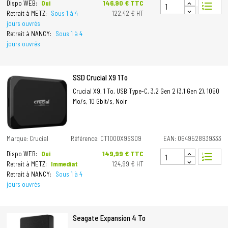
Prix
146,90 € TTC
Dispo WEB:
Oui
format_list_numbered
Retrait à METZ:
Sous 1 à 4
122,42 € HT
jours ouvrés
Retrait à NANCY:
Sous 1 à 4
jours ouvrés
SSD Crucial X9 1To
Crucial X9, 1 To, USB Type-C, 3.2 Gen 2 (3.1 Gen 2), 1050
Mo/s, 10 Gbit/s, Noir
Marque: Crucial
Référence: CT1000X9SSD9
EAN: 0649528939333
Prix
149,99 € TTC
Dispo WEB:
Oui
format_list_numbered
Retrait à METZ:
Immediat
124,99 € HT
Retrait à NANCY:
Sous 1 à 4
jours ouvrés
Seagate Expansion 4 To