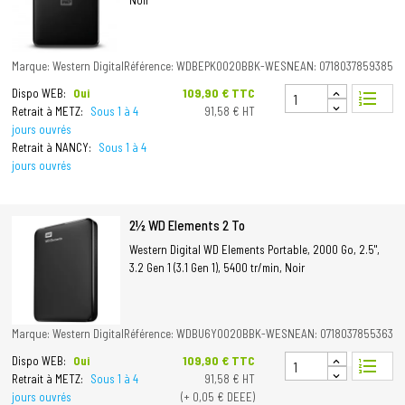
Noir
Marque: Western Digital
Référence: WDBEPK0020BBK-WESN
EAN: 0718037859385
Prix
109,90 € TTC
Dispo WEB:
Oui
format_list_numbered
Retrait à METZ:
Sous 1 à 4
91,58 € HT
jours ouvrés
Retrait à NANCY:
Sous 1 à 4
jours ouvrés
2½ WD Elements 2 To
Western Digital WD Elements Portable, 2000 Go, 2.5",
3.2 Gen 1 (3.1 Gen 1), 5400 tr/min, Noir
Marque: Western Digital
Référence: WDBU6Y0020BBK-WESN
EAN: 0718037855363
Prix
109,90 € TTC
Dispo WEB:
Oui
format_list_numbered
Retrait à METZ:
Sous 1 à 4
91,58 € HT
jours ouvrés
(+ 0,05 € DEEE)