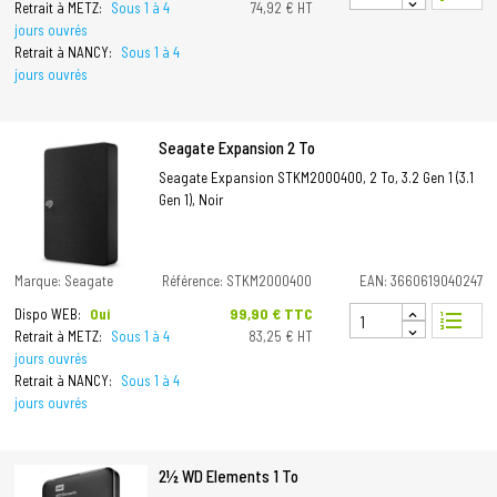
Retrait à METZ:
Sous 1 à 4
74,92 € HT
jours ouvrés
Retrait à NANCY:
Sous 1 à 4
jours ouvrés
Seagate Expansion 2 To
Seagate Expansion STKM2000400, 2 To, 3.2 Gen 1 (3.1
Gen 1), Noir
Marque: Seagate
Référence: STKM2000400
EAN: 3660619040247
Prix
99,90 € TTC
Dispo WEB:
Oui
format_list_numbered
Retrait à METZ:
Sous 1 à 4
83,25 € HT
jours ouvrés
Retrait à NANCY:
Sous 1 à 4
jours ouvrés
2½ WD Elements 1 To