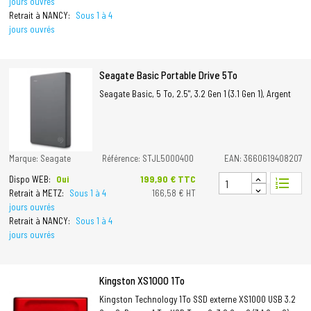
jours ouvrés
Retrait à NANCY:
Sous 1 à 4
jours ouvrés
Seagate Basic Portable Drive 5To
Seagate Basic, 5 To, 2.5", 3.2 Gen 1 (3.1 Gen 1), Argent
Marque: Seagate
Référence: STJL5000400
EAN: 3660619408207
Prix
199,90 € TTC
Dispo WEB:
Oui
format_list_numbered
Retrait à METZ:
Sous 1 à 4
166,58 € HT
jours ouvrés
Retrait à NANCY:
Sous 1 à 4
jours ouvrés
Kingston XS1000 1To
Kingston Technology 1To SSD externe XS1000 USB 3.2