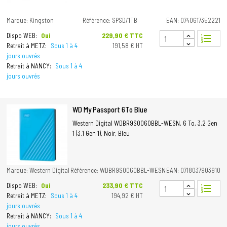
Marque: Kingston
Référence: SPSD/1TB
EAN: 0740617352221
Prix
229,90 € TTC
Dispo WEB:
Oui
format_list_numbered
Retrait à METZ:
Sous 1 à 4
191,58 € HT
jours ouvrés
Retrait à NANCY:
Sous 1 à 4
jours ouvrés
WD My Passport 6To Blue
Western Digital WDBR9S0060BBL-WESN, 6 To, 3.2 Gen
1 (3.1 Gen 1), Noir, Bleu
Marque: Western Digital
Référence: WDBR9S0060BBL-WESN
EAN: 0718037903910
Prix
233,90 € TTC
Dispo WEB:
Oui
format_list_numbered
Retrait à METZ:
Sous 1 à 4
194,92 € HT
jours ouvrés
Retrait à NANCY:
Sous 1 à 4
jours ouvrés