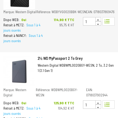
Marque: Western Digital
Référence: WDBYVG0020BBK-WESN
EAN: 0718037869476
Prix
114,90 € TTC
Dispo WEB:
Oui
format_list_numbered
Retrait à METZ:
Sous 1 à 4
95,75 € HT
jours ouvrés
Retrait à NANCY:
Sous 1 à 4
jours ouvrés
2½ WD MyPassport 2 To Grey
Western Digital WDBWML0020BGY-WESN, 2 To, 3.2 Gen
1 (3.1 Gen 1)
Marque: Western
Référence: WDBWML0020BGY-
EAN:
Digital
WESN
0718037902944
Prix
125,90 € TTC
Dispo WEB:
Oui
format_list_numbered
Retrait à METZ:
Sous 1 à 4
104,92 € HT
jours ouvrés