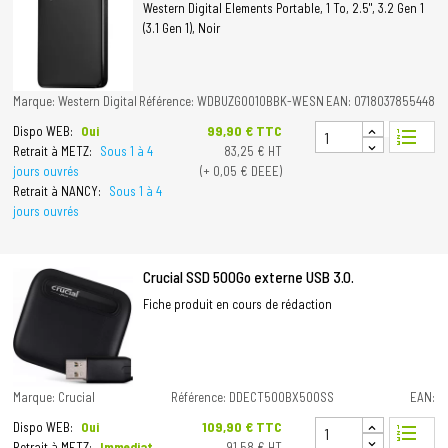
Western Digital Elements Portable, 1 To, 2.5", 3.2 Gen 1
(3.1 Gen 1), Noir
Marque: Western Digital
Référence: WDBUZG0010BBK-WESN
EAN: 0718037855448
Prix
99,90 € TTC
Dispo WEB:
Oui
format_list_numbered
Retrait à METZ:
Sous 1 à 4
83,25 € HT
jours ouvrés
(+ 0,05 € DEEE)
Retrait à NANCY:
Sous 1 à 4
jours ouvrés
Crucial SSD 500Go externe USB 3.0.
Fiche produit en cours de rédaction
Marque: Crucial
Référence: DDECT500BX500SS
EAN:
Prix
109,90 € TTC
Dispo WEB:
Oui
format_list_numbered
Retrait à METZ:
Immediat
91,58 € HT