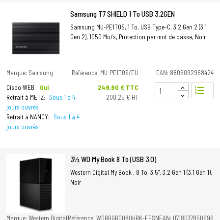
Samsung T7 SHIELD 1 To USB 3.2GEN
Samsung MU-PE1T0S, 1 To, USB Type-C, 3.2 Gen 2 (3.1
Gen 2), 1050 Mo/s, Protection par mot de passe, Noir
Marque: Samsung
Référence: MU-PE1T0S/EU
EAN: 8806092968424
Prix
249,90 € TTC
Dispo WEB:
Oui
format_list_numbered
Retrait à METZ:
Sous 1 à 4
208,25 € HT
jours ouvrés
Retrait à NANCY:
Sous 1 à 4
jours ouvrés
3½ WD My Book 8 To (USB 3.0)
Western Digital My Book , 8 To, 3.5", 3.2 Gen 1 (3.1 Gen 1),
Noir
Marque: Western Digital
Référence: WDBBGB0080HBK-EESN
EAN: 0718037850696