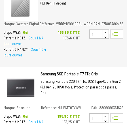
(3.1 Gen 1), Argent
Marque: Western Digital
Référence: WDBPMV0040BSL-WESN
EAN: 0718037864136
Prix
188,95 € TTC
Dispo WEB:
Oui
format_list_numbered
Retrait à METZ:
Sous 1 à 4
157,46 € HT
jours ouvrés
Retrait à NANCY:
Sous 1 à 4
jours ouvrés
Samsung SSD Portable T7 1To Gris
Samsung Portable SSD T7, 1 To, USB Type-C, 3.2 Gen 2
(3.1 Gen 2), 1050 Mo/s, Protection par mot de passe,
Gris
Marque: Samsung
Référence: MU-PC1T0T/WW
EAN: 8806090351679
Prix
195,90 € TTC
Dispo WEB:
Oui
format_list_numbered
Retrait à METZ:
Sous 1 à 4
163,25 € HT