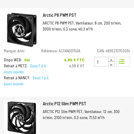
Arctic P8 PWM PST
ARCTIC P8 PWM PST, Ventilateur, 8 cm, 200 tr/min,
3000 tr/min, 0,3 sone, 40,3 m³/h
Marque: Artic
Référence: ACFAN00150A
EAN: 4895213702034
Prix
4,90 € TTC
Dispo WEB:
Oui
format_list_numbered
Retrait à METZ:
Sous 1 à 4
4,08 € HT
jours ouvrés
Retrait à NANCY:
Sous 1 à 4
jours ouvrés
Arctic P12 Slim PWM PST
ARCTIC P12 Slim PWM PST, Ventilateur, 12 cm, 300
tr/min, 2100 tr/min, 0,3 sone, 71,53 m³/h