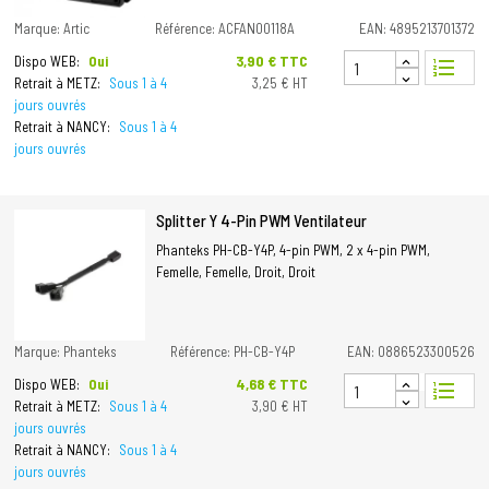
Marque: Artic
Référence: ACFAN00118A
EAN: 4895213701372
Prix
3,90 € TTC
Dispo WEB:
Oui
format_list_numbered
Retrait à METZ:
Sous 1 à 4
3,25 € HT
jours ouvrés
Retrait à NANCY:
Sous 1 à 4
jours ouvrés
Splitter Y 4-Pin PWM Ventilateur
Phanteks PH-CB-Y4P, 4-pin PWM, 2 x 4-pin PWM,
Femelle, Femelle, Droit, Droit
Marque: Phanteks
Référence: PH-CB-Y4P
EAN: 0886523300526
Prix
4,68 € TTC
Dispo WEB:
Oui
format_list_numbered
Retrait à METZ:
Sous 1 à 4
3,90 € HT
jours ouvrés
Retrait à NANCY:
Sous 1 à 4
jours ouvrés