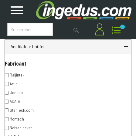
0

Ventilateur boitier
Fabricant
Raijintek
Artic
Jonsbo
ADATA
StarTech.com
Montech
Noiseblocker