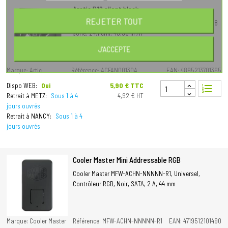
Arctic P12 silent black
REJETER TOUT
ARCTIC P12 Silent, Ventilateur, 12 cm, 1050 tr/min, 0,08
sone, 24,1 cfm, 40,95 m³/h
J'ACCEPTE
Marque: Artic
Référence: ACFAN00130A
EAN: 4895213701365
Prix
5,90 € TTC
Dispo WEB:
Oui
format_list_numbered
Retrait à METZ:
Sous 1 à 4
4,92 € HT
jours ouvrés
Retrait à NANCY:
Sous 1 à 4
jours ouvrés
Cooler Master Mini Addressable RGB
Cooler Master MFW-ACHN-NNNNN-R1, Universel,
Contrôleur RGB, Noir, SATA, 2 A, 44 mm
Marque: Cooler Master
Référence: MFW-ACHN-NNNNN-R1
EAN: 4719512101490