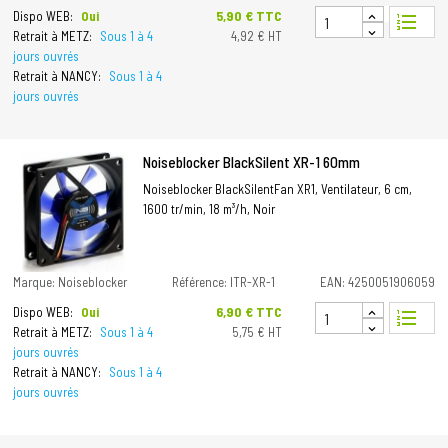
Prix
5,90 € TTC
Dispo WEB:
Oui
format_list_numbered
Retrait à METZ:
Sous 1 à 4
4,92 € HT
jours ouvrés
Retrait à NANCY:
Sous 1 à 4
jours ouvrés
Noiseblocker BlackSilent XR-1 60mm
Noiseblocker BlackSilentFan XR1, Ventilateur, 6 cm,
1600 tr/min, 18 m³/h, Noir
Marque: Noiseblocker
Référence: ITR-XR-1
EAN: 4250051906059
Prix
6,90 € TTC
Dispo WEB:
Oui
format_list_numbered
Retrait à METZ:
Sous 1 à 4
5,75 € HT
jours ouvrés
Retrait à NANCY:
Sous 1 à 4
jours ouvrés