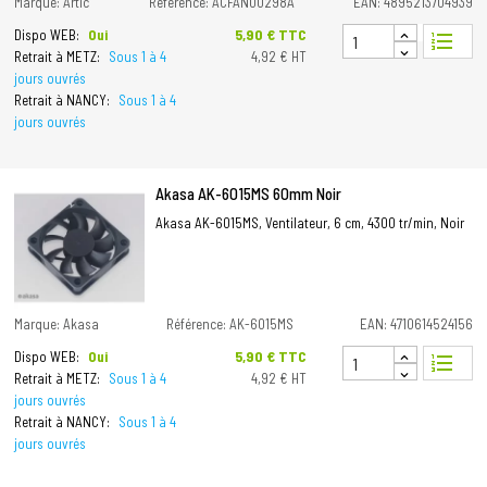
Marque: Artic
Référence: ACFAN00298A
EAN: 4895213704939
Prix
5,90 € TTC
Dispo WEB:
Oui
format_list_numbered
Retrait à METZ:
Sous 1 à 4
4,92 € HT
jours ouvrés
Retrait à NANCY:
Sous 1 à 4
jours ouvrés
Akasa AK-6015MS 60mm Noir
Akasa AK-6015MS, Ventilateur, 6 cm, 4300 tr/min, Noir
Marque: Akasa
Référence: AK-6015MS
EAN: 4710614524156
Prix
5,90 € TTC
Dispo WEB:
Oui
format_list_numbered
Retrait à METZ:
Sous 1 à 4
4,92 € HT
jours ouvrés
Retrait à NANCY:
Sous 1 à 4
jours ouvrés