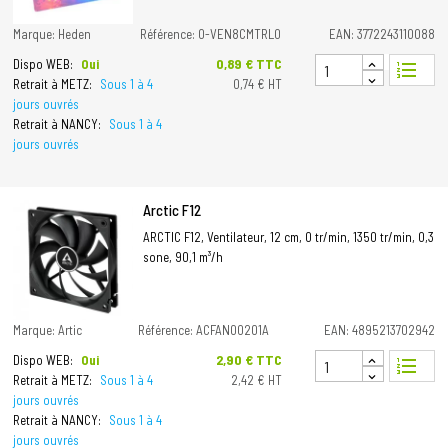
Marque: Heden
Référence: 0-VEN8CMTRL0
EAN: 3772243110088
Prix
0,89 € TTC
Dispo WEB:
Oui
format_list_numbered
Retrait à METZ:
Sous 1 à 4
0,74 € HT
jours ouvrés
Retrait à NANCY:
Sous 1 à 4
jours ouvrés
Arctic F12
ARCTIC F12, Ventilateur, 12 cm, 0 tr/min, 1350 tr/min, 0,3
sone, 90,1 m³/h
Marque: Artic
Référence: ACFAN00201A
EAN: 4895213702942
Prix
2,90 € TTC
Dispo WEB:
Oui
format_list_numbered
Retrait à METZ:
Sous 1 à 4
2,42 € HT
jours ouvrés
Retrait à NANCY:
Sous 1 à 4
jours ouvrés