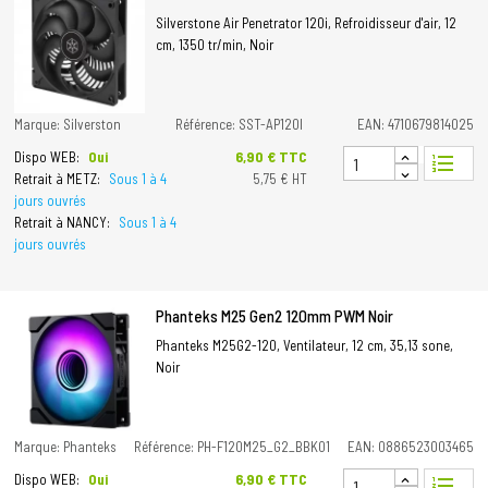
Silverstone Air Penetrator 120i, Refroidisseur d'air, 12
cm, 1350 tr/min, Noir
Marque: Silverston
Référence: SST-AP120I
EAN: 4710679814025
Prix
6,90 € TTC
Dispo WEB:
Oui
format_list_numbered
Retrait à METZ:
Sous 1 à 4
5,75 € HT
jours ouvrés
Retrait à NANCY:
Sous 1 à 4
jours ouvrés
Phanteks M25 Gen2 120mm PWM Noir
Phanteks M25G2-120, Ventilateur, 12 cm, 35,13 sone,
Noir
Marque: Phanteks
Référence: PH-F120M25_G2_BBK01
EAN: 0886523003465
Prix
6,90 € TTC
Dispo WEB:
Oui
format_list_numbered