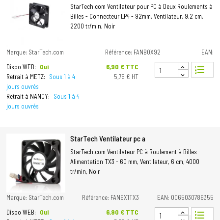
StarTech.com Ventilateur pour PC à Deux Roulements à
Billes - Connecteur LP4 - 92mm, Ventilateur, 9,2 cm,
2200 tr/min, Noir
Marque: StarTech.com
Référence: FANBOX92
EAN:
Prix
6,90 € TTC
Dispo WEB:
Oui
format_list_numbered
Retrait à METZ:
Sous 1 à 4
5,75 € HT
jours ouvrés
Retrait à NANCY:
Sous 1 à 4
jours ouvrés
StarTech Ventilateur pc a
StarTech.com Ventilateur PC à Roulement à Billes -
Alimentation TX3 - 60 mm, Ventilateur, 6 cm, 4000
tr/min, Noir
Marque: StarTech.com
Référence: FAN6X1TX3
EAN: 0065030786355
Prix
6,90 € TTC
Dispo WEB:
Oui
format_list_numbered