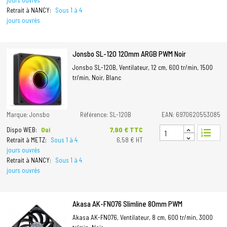
jours ouvrés
Retrait à NANCY:
Sous 1 à 4
jours ouvrés
Jonsbo SL-120 120mm ARGB PWM Noir
Jonsbo SL-120B, Ventilateur, 12 cm, 600 tr/min, 1500
tr/min, Noir, Blanc
Marque: Jonsbo
Référence: SL-120B
EAN: 6970620553085
Prix
7,90 € TTC
Dispo WEB:
Oui
format_list_numbered
Retrait à METZ:
Sous 1 à 4
6,58 € HT
jours ouvrés
Retrait à NANCY:
Sous 1 à 4
jours ouvrés
Akasa AK-FN076 Slimline 80mm PWM
Akasa AK-FN076, Ventilateur, 8 cm, 600 tr/min, 3000