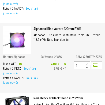
jours ouvrés
Retrait à NANCY:
Sous 1 à 4
jours ouvrés
Alphacool Rise Aurora 120mm PWM
Alphacool Rise Aurora, Ventilateur, 12 cm, 2600 tr/min,
118,9 m³/h, Noir, Translucide
Marque: Alphacool
Référence: 24836
EAN: 4250197248365
Prix
7,90 € TTC
Dispo WEB:
Oui
format_list_numbered
Retrait à METZ:
Sous 1 à 4
6,58 € HT
jours ouvrés
Retrait à NANCY:
Sous 1 à 4
jours ouvrés
Noiseblocker BlackSilent XE2 92mm
Noiseblocker BlackSilentFan XE2, Ventilateur, 9,2 cm,