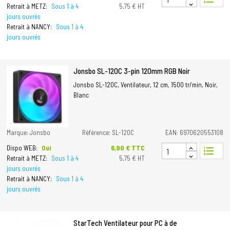
Retrait à METZ:
Sous 1 à 4
5,75 € HT
jours ouvrés
Retrait à NANCY:
Sous 1 à 4
jours ouvrés
Jonsbo SL-120C 3-pin 120mm RGB Noir
Jonsbo SL-120C, Ventilateur, 12 cm, 1500 tr/min, Noir,
Blanc
Marque: Jonsbo
Référence: SL-120C
EAN: 6970620553108
Prix
6,90 € TTC
Dispo WEB:
Oui
format_list_numbered
Retrait à METZ:
Sous 1 à 4
5,75 € HT
jours ouvrés
Retrait à NANCY:
Sous 1 à 4
jours ouvrés
StarTech Ventilateur pour PC à de