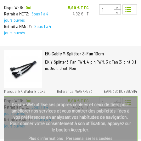
Prix
5,90 € TTC
Dispo WEB:
Oui
format_list_numbered
Retrait à METZ:
Sous 1 à 4
4,92 € HT
jours ouvrés
Retrait à NANCY:
Sous 1 à 4
jours ouvrés
EK-Cable Y-Splitter 3-Fan 10cm
EK Y-Splitter 3-Fan PWM, 4-pin PWM, 3 x Fan (3-pin), 0,1
m, Droit, Droit, Noir
Marque: EK Water Blocks
Référence: WAEK-823
EAN: 3831109867914
Prix
5,90 € TTC
Dispo WEB:
Oui
format_list_numbered
Ce site Web utilise ses propres cookies et ceux de tiers pour
Retrait à METZ:
Sous 1 à 4
4,92 € HT
améliorer nos services et vous montrer des publicités liées à
jours ouvrés
vos préférences en analysant vos habitudes de navigation.
Retrait à NANCY:
Sous 1 à 4
Pour donner votre consentement à son utilisation, appuyez sur
jours ouvrés
le bouton Accepter.
Plus d'informations
Personnaliser les cookies