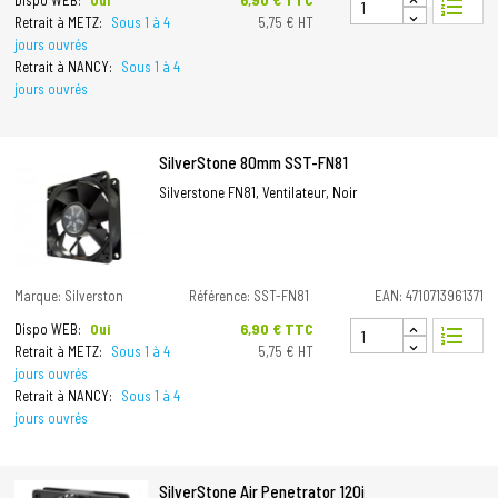
Dispo WEB:
Oui
format_list_numbered
Retrait à METZ:
Sous 1 à 4
5,75 € HT
jours ouvrés
Retrait à NANCY:
Sous 1 à 4
jours ouvrés
SilverStone 80mm SST-FN81
Silverstone FN81, Ventilateur, Noir
Marque: Silverston
Référence: SST-FN81
EAN: 4710713961371
Prix
6,90 € TTC
Dispo WEB:
Oui
format_list_numbered
Retrait à METZ:
Sous 1 à 4
5,75 € HT
jours ouvrés
Retrait à NANCY:
Sous 1 à 4
jours ouvrés
SilverStone Air Penetrator 120i