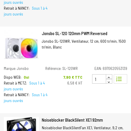
jours ouvrés
Retrait à NANCY:
Sous 1 à 4
jours ouvrés
Jonsbo SL-120 120mm PWM Reversed
Jonsbo SL-120WR, Ventilateur, 12 cm, 600 tr/min, 1500
tr/min, Blanc
Marque: Jonsbo
Référence: SL-120WR
EAN: 6970620553139
Prix
7,90 € TTC
Dispo WEB:
Oui
format_list_numbered
Retrait à METZ:
Sous 1 à 4
6,58 € HT
jours ouvrés
Retrait à NANCY:
Sous 1 à 4
jours ouvrés
Noiseblocker BlackSilent XE1 92mm
Noiseblocker BlackSilentFan XE1, Ventilateur, 9,2 cm,