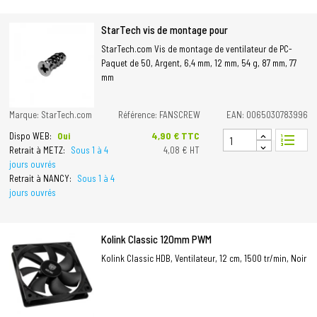
StarTech vis de montage pour
StarTech.com Vis de montage de ventilateur de PC-
Paquet de 50, Argent, 6,4 mm, 12 mm, 54 g, 87 mm, 77
mm
Marque: StarTech.com
Référence: FANSCREW
EAN: 0065030783996
Prix
4,90 € TTC
Dispo WEB:
Oui
format_list_numbered
Retrait à METZ:
Sous 1 à 4
4,08 € HT
jours ouvrés
Retrait à NANCY:
Sous 1 à 4
jours ouvrés
Kolink Classic 120mm PWM
Kolink Classic HDB, Ventilateur, 12 cm, 1500 tr/min, Noir