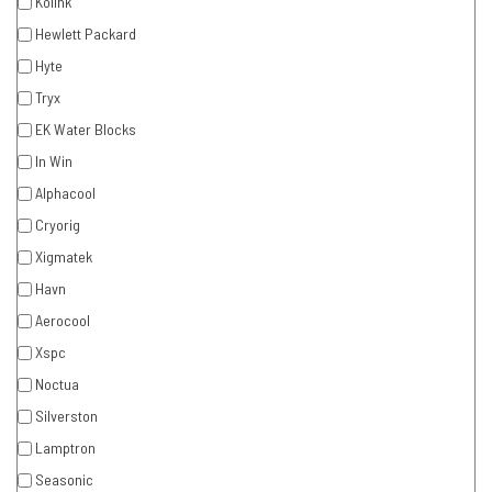
Kolink
Hewlett Packard
Hyte
Tryx
EK Water Blocks
In Win
Alphacool
Cryorig
Xigmatek
Havn
Aerocool
Xspc
Noctua
Silverston
Lamptron
Seasonic