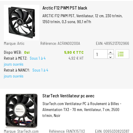
Arctic F12 PWM PST black
ARCTIC F12 PWM PST, Ventilateur, 12 cm, 230 tr/min,
1350 tr/min, 0,3 sone, 90,1 m³/h
Marque: Artic
Référence: ACFAN00200A
EAN: 4895213702966
Prix
5,90 € TTC
Dispo WEB:
Oui
format_list_numbered
Retrait à METZ:
Sous 1 à 4
4,92 € HT
jours ouvrés
Retrait à NANCY:
Sous 1 à 4
jours ouvrés
StarTech Ventilateur pc avec
StarTech.com Ventilateur PC à Roulement à Billes -
Alimentation TX3 - 70 mm, Ventilateur, 7 cm, 3500
tr/min, Noir
Marque: StarTech.com
Référence: FAN7X15TX3
EAN: 0065030820387