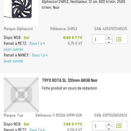
Alphacool 24852, Ventilateur, 12 cm, 600 tr/min, 2500
tr/min, Noir
Marque: Alphacool
Référence: 24852
EAN: 4250197248525
Prix
6,90 € TTC
Dispo WEB:
Oui
format_list_numbered
Retrait à METZ:
Sous 1 à 4
5,75 € HT
jours ouvrés
Retrait à NANCY:
Sous 1 à 4
jours ouvrés
TRYX ROTA SL 120mm ARGB Noir
Fiche produit en cours de rédaction
Marque: Tryx
Référence: F-R120A-AM1M-G0K
EAN: 6977029650612
Prix
7,90 € TTC
Dispo WEB:
Oui
format_list_numbered
Retrait à METZ:
Sous 1 à 4
6,58 € HT