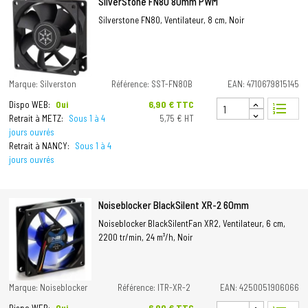
SilverStone FN80 80mm PWM
Silverstone FN80, Ventilateur, 8 cm, Noir
Marque: Silverston
Référence: SST-FN80B
EAN: 4710679815145
Prix
6,90 € TTC
Dispo WEB:
Oui
format_list_numbered
Retrait à METZ:
Sous 1 à 4
5,75 € HT
jours ouvrés
Retrait à NANCY:
Sous 1 à 4
jours ouvrés
Noiseblocker BlackSilent XR-2 60mm
Noiseblocker BlackSilentFan XR2, Ventilateur, 6 cm,
2200 tr/min, 24 m³/h, Noir
Marque: Noiseblocker
Référence: ITR-XR-2
EAN: 4250051906066
Prix
6,90 € TTC