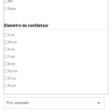
MSI
Razer
Diamètre du ventilateur
4 cm
20 cm
6 cm
7 cm
8 cm
9,2 cm
12 cm
14 cm
Prix, croissant
