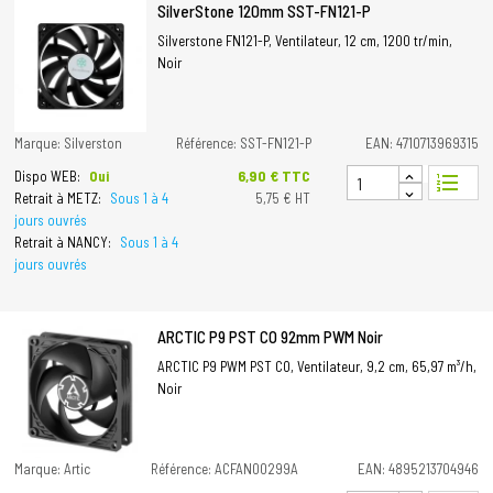
SilverStone 120mm SST-FN121-P
Silverstone FN121-P, Ventilateur, 12 cm, 1200 tr/min,
Noir
Marque: Silverston
Référence: SST-FN121-P
EAN: 4710713969315
Prix
6,90 € TTC
Dispo WEB:
Oui
format_list_numbered
Retrait à METZ:
Sous 1 à 4
5,75 € HT
jours ouvrés
Retrait à NANCY:
Sous 1 à 4
jours ouvrés
ARCTIC P9 PST CO 92mm PWM Noir
ARCTIC P9 PWM PST CO, Ventilateur, 9,2 cm, 65,97 m³/h,
Noir
Marque: Artic
Référence: ACFAN00299A
EAN: 4895213704946