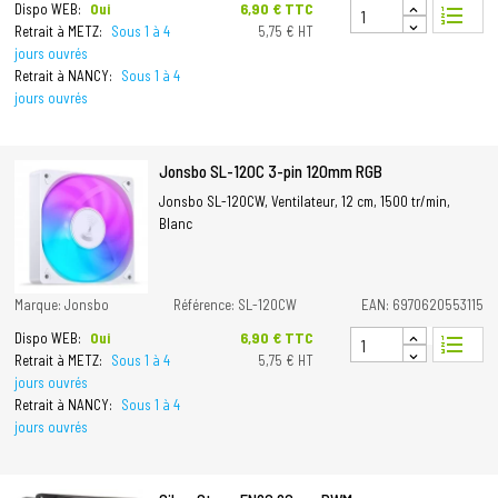
Prix
6,90 € TTC
Dispo WEB:
Oui
format_list_numbered
Retrait à METZ:
Sous 1 à 4
5,75 € HT
jours ouvrés
Retrait à NANCY:
Sous 1 à 4
jours ouvrés
Jonsbo SL-120C 3-pin 120mm RGB
Jonsbo SL-120CW, Ventilateur, 12 cm, 1500 tr/min,
Blanc
Marque: Jonsbo
Référence: SL-120CW
EAN: 6970620553115
Prix
6,90 € TTC
Dispo WEB:
Oui
format_list_numbered
Retrait à METZ:
Sous 1 à 4
5,75 € HT
jours ouvrés
Retrait à NANCY:
Sous 1 à 4
jours ouvrés