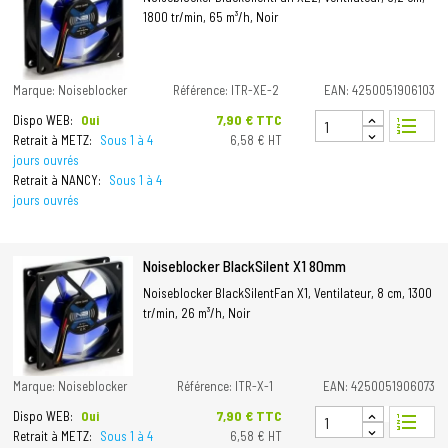
1800 tr/min, 65 m³/h, Noir
Marque: Noiseblocker
Référence: ITR-XE-2
EAN: 4250051906103
Prix
7,90 € TTC
Dispo WEB:
Oui
format_list_numbered
Retrait à METZ:
Sous 1 à 4
6,58 € HT
jours ouvrés
Retrait à NANCY:
Sous 1 à 4
jours ouvrés
Noiseblocker BlackSilent X1 80mm
Noiseblocker BlackSilentFan X1, Ventilateur, 8 cm, 1300
tr/min, 26 m³/h, Noir
Marque: Noiseblocker
Référence: ITR-X-1
EAN: 4250051906073
Prix
7,90 € TTC
Dispo WEB:
Oui
format_list_numbered
Retrait à METZ:
Sous 1 à 4
6,58 € HT