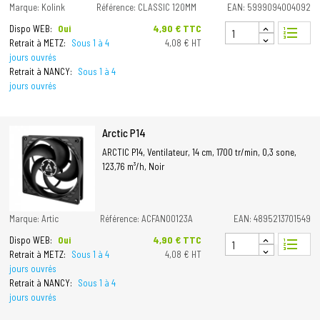
Marque: Kolink
Référence: CLASSIC 120MM
EAN: 5999094004092
Prix
4,90 € TTC
Dispo WEB:
Oui
format_list_numbered
Retrait à METZ:
Sous 1 à 4
4,08 € HT
jours ouvrés
Retrait à NANCY:
Sous 1 à 4
jours ouvrés
Arctic P14
ARCTIC P14, Ventilateur, 14 cm, 1700 tr/min, 0,3 sone,
123,76 m³/h, Noir
Marque: Artic
Référence: ACFAN00123A
EAN: 4895213701549
Prix
4,90 € TTC
Dispo WEB:
Oui
format_list_numbered
Retrait à METZ:
Sous 1 à 4
4,08 € HT
jours ouvrés
Retrait à NANCY:
Sous 1 à 4
jours ouvrés