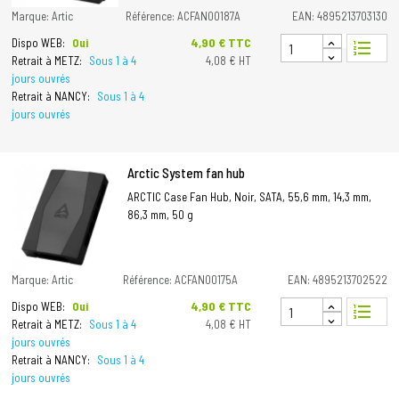
Marque: Artic
Référence: ACFAN00187A
EAN: 4895213703130
Prix
4,90 € TTC
Dispo WEB:
Oui
format_list_numbered
Retrait à METZ:
Sous 1 à 4
4,08 € HT
jours ouvrés
Retrait à NANCY:
Sous 1 à 4
jours ouvrés
Arctic System fan hub
ARCTIC Case Fan Hub, Noir, SATA, 55,6 mm, 14,3 mm,
86,3 mm, 50 g
Marque: Artic
Référence: ACFAN00175A
EAN: 4895213702522
Prix
4,90 € TTC
Dispo WEB:
Oui
format_list_numbered
Retrait à METZ:
Sous 1 à 4
4,08 € HT
jours ouvrés
Retrait à NANCY:
Sous 1 à 4
jours ouvrés