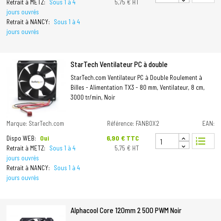
Retrait à METZ:
Sous 1 à 4
5,75 € HT
jours ouvrés
Retrait à NANCY:
Sous 1 à 4
jours ouvrés
StarTech Ventilateur PC à double
StarTech.com Ventilateur PC à Double Roulement à
Billes - Alimentation TX3 - 80 mm, Ventilateur, 8 cm,
3000 tr/min, Noir
Marque: StarTech.com
Référence: FANBOX2
EAN:
Prix
6,90 € TTC
Dispo WEB:
Oui
format_list_numbered
Retrait à METZ:
Sous 1 à 4
5,75 € HT
jours ouvrés
Retrait à NANCY:
Sous 1 à 4
jours ouvrés
Alphacool Core 120mm 2 500 PWM Noir