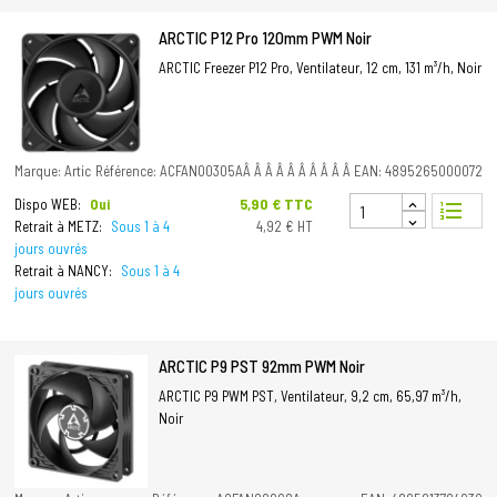
ARCTIC P12 Pro 120mm PWM Noir
ARCTIC Freezer P12 Pro, Ventilateur, 12 cm, 131 m³/h, Noir
Marque: Artic
Référence: ACFAN00305AÂ Â Â Â Â Â Â Â Â Â
EAN: 4895265000072
Prix
5,90 € TTC
Dispo WEB:
Oui
format_list_numbered
Retrait à METZ:
Sous 1 à 4
4,92 € HT
jours ouvrés
Retrait à NANCY:
Sous 1 à 4
jours ouvrés
ARCTIC P9 PST 92mm PWM Noir
ARCTIC P9 PWM PST, Ventilateur, 9,2 cm, 65,97 m³/h,
Noir