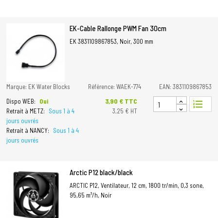
EK-Cable Rallonge PWM Fan 30cm
EK 3831109867853, Noir, 300 mm
Marque: EK Water Blocks
Référence: WAEK-774
EAN: 3831109867853
Prix
3,90 € TTC
Dispo WEB:
Oui
format_list_numbered
Retrait à METZ:
Sous 1 à 4
3,25 € HT
jours ouvrés
Retrait à NANCY:
Sous 1 à 4
jours ouvrés
Arctic P12 black/black
ARCTIC P12, Ventilateur, 12 cm, 1800 tr/min, 0,3 sone,
95,65 m³/h, Noir