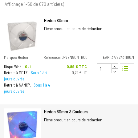
Affichage 1-50 de 670 article(s)
Heden 80mm
Fiche produit en cours de rédaction
Marque: Heden
Référence: 0-VEN8CMTR00
EAN: 3772243110071
Prix
0,89 € TTC
Dispo WEB:
Oui
format_list_numbered
Retrait à METZ:
Sous 1 à 4
0,74 € HT
jours ouvrés
Retrait à NANCY:
Sous 1 à 4
jours ouvrés
Heden 80mm 3 Couleurs
Fiche produit en cours de rédaction