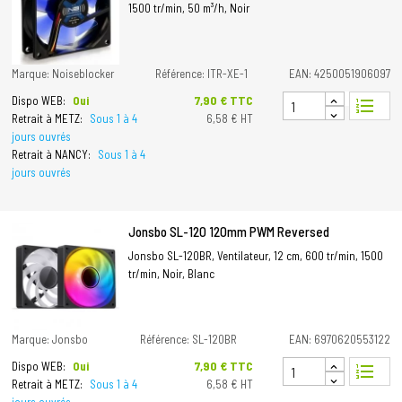
1500 tr/min, 50 m³/h, Noir
Marque: Noiseblocker
Référence: ITR-XE-1
EAN: 4250051906097
Prix
7,90 € TTC
Dispo WEB:
Oui
format_list_numbered
Retrait à METZ:
Sous 1 à 4
6,58 € HT
jours ouvrés
Retrait à NANCY:
Sous 1 à 4
jours ouvrés
Jonsbo SL-120 120mm PWM Reversed
Jonsbo SL-120BR, Ventilateur, 12 cm, 600 tr/min, 1500
tr/min, Noir, Blanc
Marque: Jonsbo
Référence: SL-120BR
EAN: 6970620553122
Prix
7,90 € TTC
Dispo WEB:
Oui
format_list_numbered
Retrait à METZ:
Sous 1 à 4
6,58 € HT