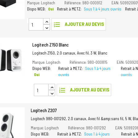
Marque: Logitech
Référence: 980-000912
EAN: 50992060
Dispo WEB:
Oui
Retrait à METZ:
Sous 1 à 4 jours ouvrés
Retrait
format_list_numbered
AJOUTER AU DEVIS
Logitech Z150 Blanc
Logitech Z150, 2.0 canaux, Avec fil, 3 W, Blanc
Marque: Logitech
Référence: 980-000815
EAN: 50992
Dispo WEB:
Retrait à METZ:
Sous 1 à 4 jours
Retrait à
Oui
ouvrés
ouvrés
format_list_numbered
AJOUTER AU DEVIS
Logitech Z207
Logitech 980-001292, 2.0 canaux, Avec fil &amp;sans fil, 5 W, Bl
Marque: Logitech
Référence: 980-001292
EAN: 509920
Dispo WEB:
Retrait à METZ:
Sous 1 à 4 jours
Retrait à