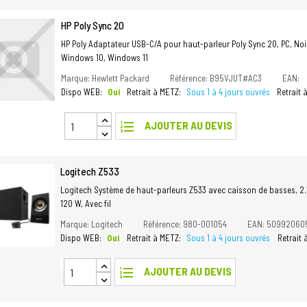
HP Poly Sync 20
HP Poly Adaptateur USB-C/A pour haut-parleur Poly Sync 20, PC, Noir,
Windows 10, Windows 11
Marque: Hewlett Packard
Référence: B95VJUT#AC3
EAN:
Dispo WEB:
Oui
Retrait à METZ:
Sous 1 à 4 jours ouvrés
Retrait
format_list_numbered
AJOUTER AU DEVIS
Logitech Z533
Logitech Système de haut-parleurs Z533 avec caisson de basses, 2.1
120 W, Avec fil
Marque: Logitech
Référence: 980-001054
EAN: 50992060
Dispo WEB:
Oui
Retrait à METZ:
Sous 1 à 4 jours ouvrés
Retrait
format_list_numbered
AJOUTER AU DEVIS