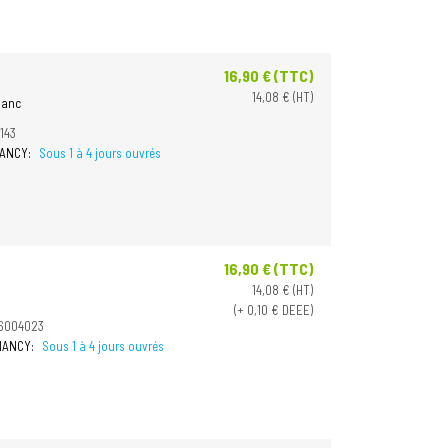
16,90 € (TTC)
Prix
14,08 € (HT)
lanc
143
NANCY:
Sous 1 à 4 jours ouvrés
16,90 € (TTC)
Prix
14,08 € (HT)
(+ 0,10 € DEEE)
6004023
 NANCY:
Sous 1 à 4 jours ouvrés