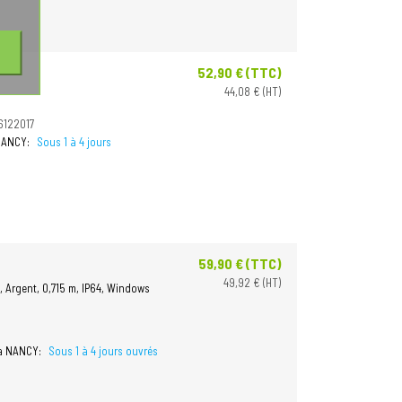
52,90 € (TTC)
Prix
44,08 € (HT)
6122017
 NANCY:
Sous 1 à 4 jours
59,90 € (TTC)
Prix
49,92 € (HT)
, Argent, 0,715 m, IP64, Windows
 à NANCY:
Sous 1 à 4 jours ouvrés