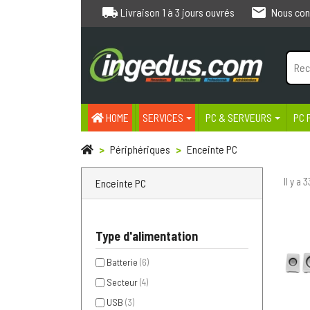
local_shipping
email
Livraison 1 à 3 jours ouvrés
Nous con
HOME
SERVICES
PC & SERVEURS
PC 
Périphériques
Enceinte PC
Il y a 
Enceinte PC
Type d'alimentation
Batterie
(6)
Secteur
(4)
USB
(3)