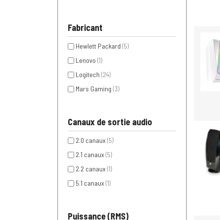
Fabricant
Hewlett Packard
(5)
Lenovo
(1)
Logitech
(24)
Mars Gaming
(3)
Canaux de sortie audio
2.0 canaux
(5)
2.1 canaux
(5)
2.2 canaux
(1)
5.1 canaux
(1)
Puissance (RMS)