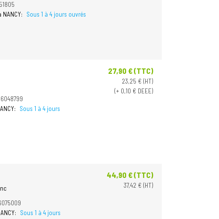
51805
 à NANCY:
Sous 1 à 4 jours ouvrés
27,90 € (TTC)
Prix
23,25 € (HT)
(+ 0,10 € DEEE)
06048799
 NANCY:
Sous 1 à 4 jours
44,90 € (TTC)
Prix
37,42 € (HT)
anc
6075009
 NANCY:
Sous 1 à 4 jours