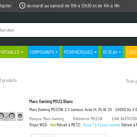
schedule
tacter
du mardi au samedi de 10h à 12h30 et de 14h à 19h
PORTABLES
COMPOSANTS
PÉRIPHÉRIQUES
RÉSEAU
LOGI
33 produits.
Trier 
Mars Gaming MS22 Blanc
Mars Gaming MS22W, 2.2 canaux, Avec fil, 35 W, 20 - 20000 Hz, 4 
Marque: Mars Gaming
Référence: MS22W
EAN: 84370236
Dispo WEB:
Oui
Retrait à METZ:
Sous 1 à 4 jours ouvrés
Retrait 