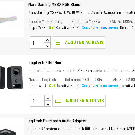
Mars Gaming MSBX RGB Blanc
Mars Gaming MSBXW, 10 W, 10 W, Blanc, Avec fil &amp;sans fil, 43
Marque: Mars Gaming
Référence: MSBXW
EAN: 471109947
Dispo WEB:
Oui
Retrait à METZ:
Sous 1 à 4 jours ouvrés
Retrait 
format_list_numbered
AJOUTER AU DEVIS
Logitech Z150 Noir
Logitech Haut-parleurs stéréo Z150 Son stéréo clair, 2.0 canaux, Ave
Marque: Logitech
Référence: 980-000814
EAN: 5099206
Dispo WEB:
Oui
Retrait à METZ:
Sous 1 à 4 jours ouvrés
Retrait 
format_list_numbered
AJOUTER AU DEVIS
Logitech Bluetooth Audio Adapter
Logitech Récepteur audio Bluetooth Diffusion sans fil, 3,5 mm, A2DP,