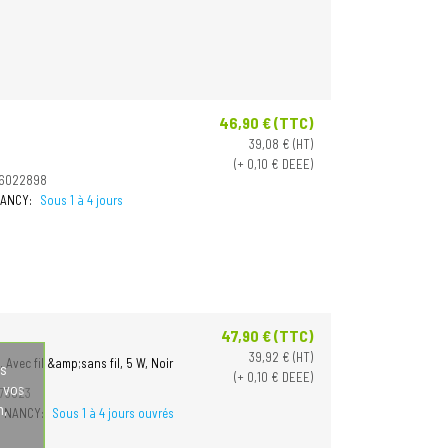
46,90 € (TTC)
Prix
39,08 € (HT)
(+ 0,10 € DEEE)
06022898
 NANCY:
Sous 1 à 4 jours
47,90 € (TTC)
Prix
39,92 € (HT)
Avec fil &amp;sans fil, 5 W, Noir
os
(+ 0,10 € DEEE)
 vos
75023
n,
 à NANCY:
Sous 1 à 4 jours ouvrés