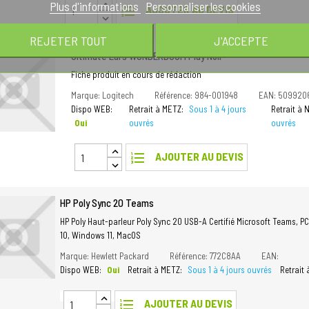
Plus d'informations
Personnaliser les cookies
format_list_numbered
AJOUTER AU DEVIS
REJETER TOUT
J'ACCEPTE
Ultimate Ears WONDERBOOM Play Noir
Fiche produit en cours de rédaction
Marque: Logitech
Référence: 984-001948
EAN: 509920
Dispo WEB:
Retrait à METZ:
Sous 1 à 4 jours
Retrait à
Oui
ouvrés
ouvrés
format_list_numbered
AJOUTER AU DEVIS
HP Poly Sync 20 Teams
HP Poly Haut-parleur Poly Sync 20 USB-A Certifié Microsoft Teams, PC
10, Windows 11, MacOS
Marque: Hewlett Packard
Référence: 772C8AA
EAN:
Dispo WEB:
Oui
Retrait à METZ:
Sous 1 à 4 jours ouvrés
Retrait
format_list_numbered
AJOUTER AU DEVIS