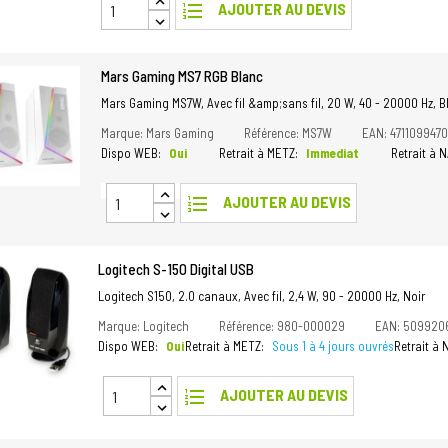
format_list_numbered
AJOUTER AU DEVIS
Mars Gaming MS7 RGB Blanc
Mars Gaming MS7W, Avec fil &amp;sans fil, 20 W, 40 - 20000 Hz, B
Marque: Mars Gaming
Référence: MS7W
EAN: 4711099470
Dispo WEB:
Oui
Retrait à METZ:
Immediat
Retrait à 
format_list_numbered
AJOUTER AU DEVIS
Logitech S-150 Digital USB
Logitech S150, 2.0 canaux, Avec fil, 2,4 W, 90 - 20000 Hz, Noir
Marque: Logitech
Référence: 980-000029
EAN: 509920
Dispo WEB:
Oui
Retrait à METZ:
Sous 1 à 4 jours ouvrés
Retrait à
format_list_numbered
AJOUTER AU DEVIS