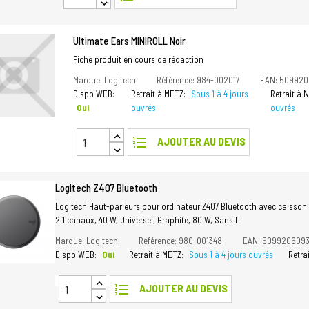
Ultimate Ears MINIROLL Noir
Fiche produit en cours de rédaction
Marque: Logitech
Référence: 984-002017
EAN: 509920
Dispo WEB:
Retrait à METZ:
Sous 1 à 4 jours
Retrait à
Oui
ouvrés
ouvrés
format_list_numbered
AJOUTER AU DEVIS
Logitech Z407 Bluetooth
Logitech Haut-parleurs pour ordinateur Z407 Bluetooth avec caisson
2.1 canaux, 40 W, Universel, Graphite, 80 W, Sans fil
Marque: Logitech
Référence: 980-001348
EAN: 509920609
Dispo WEB:
Oui
Retrait à METZ:
Sous 1 à 4 jours ouvrés
Retra
format_list_numbered
AJOUTER AU DEVIS