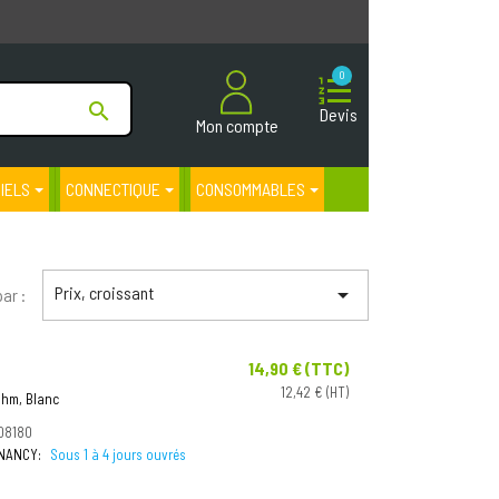
0

Devis
Mon compte
CIELS
CONNECTIQUE
CONSOMMABLES
Prix, croissant

par :
14,90 € (TTC)
Prix
12,42 € (HT)
Ohm, Blanc
08180
à NANCY:
Sous 1 à 4 jours ouvrés