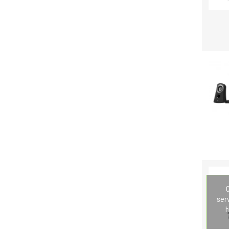
C
ser
h