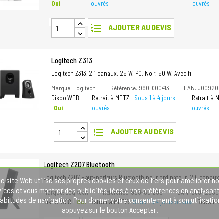
Oui
ouvrés
ouvrés
format_list_numbered
AJOUTER AU DEVIS
Logitech Z313
Logitech Z313, 2.1 canaux, 25 W, PC, Noir, 50 W, Avec fil
Marque: Logitech
Référence: 980-000413
EAN: 50992
Dispo WEB:
Retrait à METZ:
Sous 1 à 4 jours
Retrait à
Oui
ouvrés
ouvrés
format_list_numbered
AJOUTER AU DEVIS
Logitech Z207 Bluetooth
Logitech Z207 Haut-parleurs Bluetooth pour ordinateur, 2.0 canaux, 
e site Web utilise ses propres cookies et ceux de tiers pour améliorer n
vices et vous montrer des publicités liées à vos préférences en analysant
Marque: Logitech
Référence: 980-001295
EAN: 50992060
abitudes de navigation. Pour donner votre consentement à son utilisatio
Dispo WEB:
Oui
Retrait à METZ:
Sous 1 à 4 jours ouvrés
Retrait
appuyez sur le bouton Accepter.