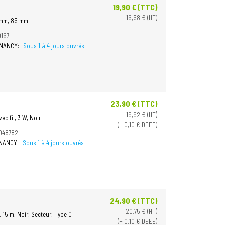
19,90 € (TTC)
Prix
16,58 € (HT)
5 mm, 85 mm
0167
à NANCY:
Sous 1 à 4 jours ouvrés
23,90 € (TTC)
Prix
19,92 € (HT)
c fil, 3 W, Noir
(+ 0,10 € DEEE)
048782
à NANCY:
Sous 1 à 4 jours ouvrés
24,90 € (TTC)
Prix
20,75 € (HT)
 15 m, Noir, Secteur, Type C
(+ 0,10 € DEEE)