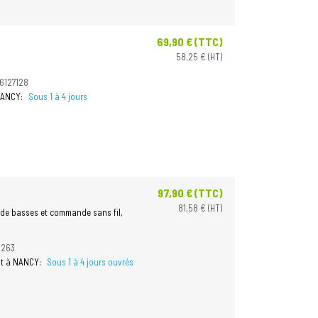
69,90 € (TTC)
Prix
58,25 € (HT)
6127128
 NANCY:
Sous 1 à 4 jours
97,90 € (TTC)
Prix
81,58 € (HT)
 de basses et commande sans fil,
3263
it à NANCY:
Sous 1 à 4 jours ouvrés