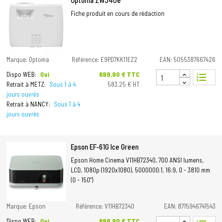
Optoma ZW340e
Fiche produit en cours de rédaction
Marque: Optoma
Référence: E9PD7KK11EZ2
EAN: 5055387667426
Prix
699,90 € TTC
Dispo WEB:
Oui
format_list_numbered
Retrait à METZ:
Sous 1 à 4
583,25 € HT
jours ouvrés
Retrait à NANCY:
Sous 1 à 4
jours ouvrés
Epson EF-61G Ice Green
Epson Home Cinema V11HB72340, 700 ANSI lumens,
LCD, 1080p (1920x1080), 5000000:1, 16:9, 0 - 3810 mm
(0 - 150")
Marque: Epson
Référence: V11HB72340
EAN: 8715946741543
Prix
699,90 € TTC
Dispo WEB:
Oui