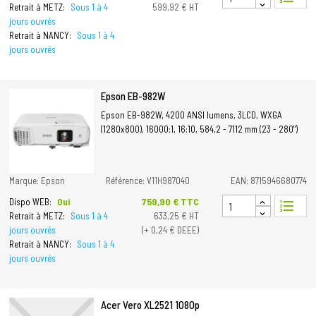
Retrait à METZ:
Sous 1 à 4
599,92 € HT
jours ouvrés
Retrait à NANCY:
Sous 1 à 4
jours ouvrés
Epson EB-982W
Epson EB-982W, 4200 ANSI lumens, 3LCD, WXGA
(1280x800), 16000:1, 16:10, 584,2 - 7112 mm (23 - 280")
Marque: Epson
Référence: V11H987040
EAN: 8715946680774
Prix
759,90 € TTC
Dispo WEB:
Oui
format_list_numbered
Retrait à METZ:
Sous 1 à 4
633,25 € HT
jours ouvrés
(+ 0,24 € DEEE)
Retrait à NANCY:
Sous 1 à 4
jours ouvrés
Acer Vero XL2521 1080p