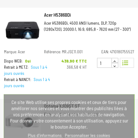
Acer H5386BDi
Acer H5386BDi, 4500 ANSI lumens, DLP, 720p
(1280x720), 20000:1, 16:9, 685,8 - 7620 mm (27 - 300")
Marque: Acer
Référence: MR.JSE11.001
EAN: 4710180755527
Prix
439,90 € TTC
Dispo WEB:
Oui
format_list_numbered
Retrait à METZ:
Sous 1 à 4
366,58 € HT
jours ouvrés
Retrait à NANCY:
Sous 1 à 4
jours ouvrés
Ce site Web utilise ses propres cookies et ceux de tiers pour
Optoma X309ST ST
améliorer nos services et vous montrer des publicités liées à
vos préférences en analysant vos habitudes de navigation.
Fiche produit en cours de rédaction
Pour donner votre consentement à son utilisation, appuyez sur
le bouton Accepter.
Plus d'informations
Personnaliser les cookies