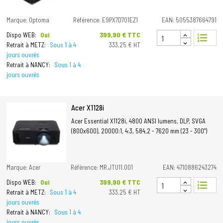
Marque: Optoma
Référence: E9PX7D701EZ1
EAN: 5055387664791
Prix
399,90 € TTC
Dispo WEB:
Oui
format_list_numbered
Retrait à METZ:
Sous 1 à 4
333,25 € HT
jours ouvrés
Retrait à NANCY:
Sous 1 à 4
jours ouvrés
Acer X1128i
Acer Essential X1128i, 4800 ANSI lumens, DLP, SVGA
(800x600), 20000:1, 4:3, 584,2 - 7620 mm (23 - 300")
Marque: Acer
Référence: MR.JTU11.001
EAN: 4710886243274
Prix
399,90 € TTC
Dispo WEB:
Oui
format_list_numbered
Retrait à METZ:
Sous 1 à 4
333,25 € HT
jours ouvrés
Retrait à NANCY:
Sous 1 à 4
jours ouvrés