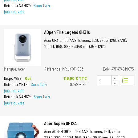
Retrait à NANCY:
Sous 1 à 4
jours ouvrés
AOpen Fire Legend QH31s
Acer QH31s, 150 ANSI lumens, LCD, 720p (1280x720),
1000:1, 16:9, 889 - 3048 mm (35 - 120")
Marque: Acer
Référence: MR.JYQ11.003
EAN: 4711474619075
Prix
116,90 € TTC
Dispo WEB:
Oui
format_list_numbered
Retrait à METZ:
Sous 1 à 4
97,42 € HT
jours ouvrés
Retrait à NANCY:
Sous 1 à 4
jours ouvrés
Acer Aopen QH12A
Acer AOPEN QH12a, 135 ANSI lumens, LED, 720p
(1280x720), 1000:1, 16:9, 889 - 2540 mm (35 - 100")