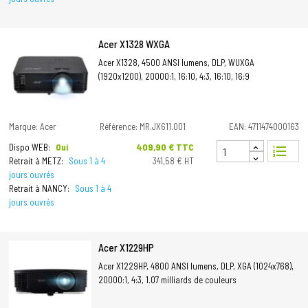
Acer X1328 WXGA
Acer X1328, 4500 ANSI lumens, DLP, WUXGA
(1920x1200), 20000:1, 16:10, 4:3, 16:10, 16:9
Marque: Acer
Référence: MR.JX611.001
EAN: 4711474000163
Prix
409,90 € TTC
Dispo WEB:
Oui
format_list_numbered
Retrait à METZ:
Sous 1 à 4
341,58 € HT
jours ouvrés
Retrait à NANCY:
Sous 1 à 4
jours ouvrés
Acer X1229HP
Acer X1229HP, 4800 ANSI lumens, DLP, XGA (1024x768),
20000:1, 4:3, 1.07 milliards de couleurs