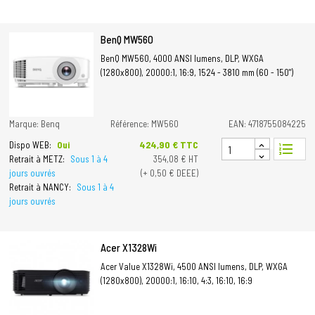
BenQ MW560
BenQ MW560, 4000 ANSI lumens, DLP, WXGA
(1280x800), 20000:1, 16:9, 1524 - 3810 mm (60 - 150")
Marque: Benq
Référence: MW560
EAN: 4718755084225
Prix
424,90 € TTC
Dispo WEB:
Oui
format_list_numbered
Retrait à METZ:
Sous 1 à 4
354,08 € HT
jours ouvrés
(+ 0,50 € DEEE)
Retrait à NANCY:
Sous 1 à 4
jours ouvrés
Acer X1328Wi
Acer Value X1328Wi, 4500 ANSI lumens, DLP, WXGA
(1280x800), 20000:1, 16:10, 4:3, 16:10, 16:9