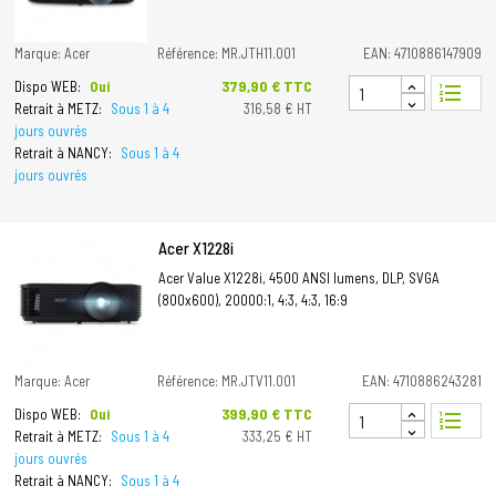
Marque: Acer
Référence: MR.JTH11.001
EAN: 4710886147909
Prix
379,90 € TTC
Dispo WEB:
Oui
format_list_numbered
Retrait à METZ:
Sous 1 à 4
316,58 € HT
jours ouvrés
Retrait à NANCY:
Sous 1 à 4
jours ouvrés
Acer X1228i
Acer Value X1228i, 4500 ANSI lumens, DLP, SVGA
(800x600), 20000:1, 4:3, 4:3, 16:9
Marque: Acer
Référence: MR.JTV11.001
EAN: 4710886243281
Prix
399,90 € TTC
Dispo WEB:
Oui
format_list_numbered
Retrait à METZ:
Sous 1 à 4
333,25 € HT
jours ouvrés
Retrait à NANCY:
Sous 1 à 4