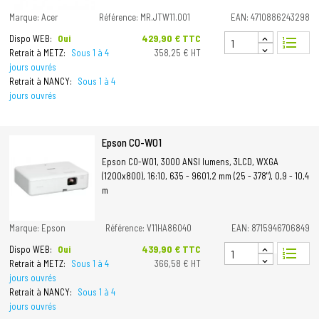
Marque: Acer
Référence: MR.JTW11.001
EAN: 4710886243298
Prix
429,90 € TTC
Dispo WEB:
Oui
format_list_numbered
Retrait à METZ:
Sous 1 à 4
358,25 € HT
jours ouvrés
Retrait à NANCY:
Sous 1 à 4
jours ouvrés
Epson CO-W01
Epson CO-W01, 3000 ANSI lumens, 3LCD, WXGA
(1200x800), 16:10, 635 - 9601,2 mm (25 - 378"), 0,9 - 10,4
m
Marque: Epson
Référence: V11HA86040
EAN: 8715946706849
Prix
439,90 € TTC
Dispo WEB:
Oui
format_list_numbered
Retrait à METZ:
Sous 1 à 4
366,58 € HT
jours ouvrés
Retrait à NANCY:
Sous 1 à 4
jours ouvrés