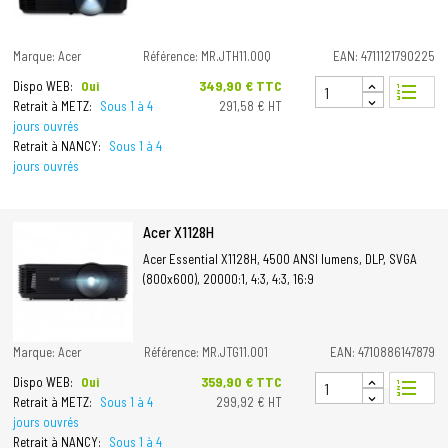
Marque: Acer
Référence: MR.JTH11.00Q
EAN: 4711121790225
Prix
349,90 € TTC
Dispo WEB:
Oui
format_list_numbered
Retrait à METZ:
Sous 1 à 4
291,58 € HT
jours ouvrés
Retrait à NANCY:
Sous 1 à 4
jours ouvrés
Acer X1128H
Acer Essential X1128H, 4500 ANSI lumens, DLP, SVGA
(800x600), 20000:1, 4:3, 4:3, 16:9
Marque: Acer
Référence: MR.JTG11.001
EAN: 4710886147879
Prix
359,90 € TTC
Dispo WEB:
Oui
format_list_numbered
Retrait à METZ:
Sous 1 à 4
299,92 € HT
jours ouvrés
Retrait à NANCY:
Sous 1 à 4