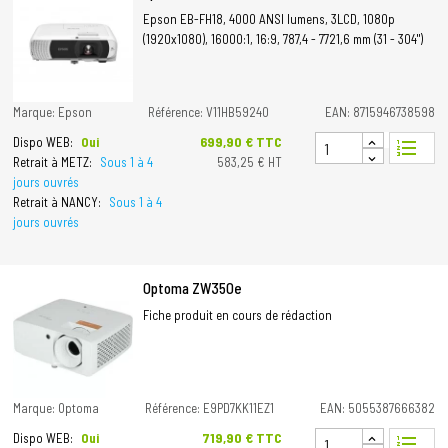
Epson EB-FH18, 4000 ANSI lumens, 3LCD, 1080p
(1920x1080), 16000:1, 16:9, 787,4 - 7721,6 mm (31 - 304")
Marque: Epson
Référence: V11HB59240
EAN: 8715946738598
Prix
699,90 € TTC
Dispo WEB:
Oui
format_list_numbered
Retrait à METZ:
Sous 1 à 4
583,25 € HT
jours ouvrés
Retrait à NANCY:
Sous 1 à 4
jours ouvrés
Optoma ZW350e
Fiche produit en cours de rédaction
Marque: Optoma
Référence: E9PD7KK11EZ1
EAN: 5055387666382
Prix
719,90 € TTC
Dispo WEB:
Oui
format_list_numbered