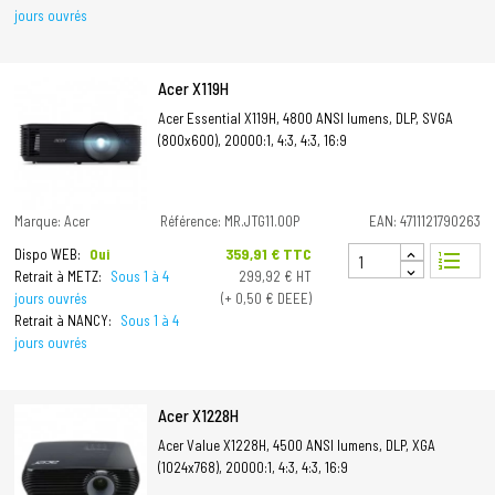
jours ouvrés
Acer X119H
Acer Essential X119H, 4800 ANSI lumens, DLP, SVGA
(800x600), 20000:1, 4:3, 4:3, 16:9
Marque: Acer
Référence: MR.JTG11.00P
EAN: 4711121790263
Prix
359,91 € TTC
Dispo WEB:
Oui
format_list_numbered
Retrait à METZ:
Sous 1 à 4
299,92 € HT
jours ouvrés
(+ 0,50 € DEEE)
Retrait à NANCY:
Sous 1 à 4
jours ouvrés
Acer X1228H
Acer Value X1228H, 4500 ANSI lumens, DLP, XGA
(1024x768), 20000:1, 4:3, 4:3, 16:9