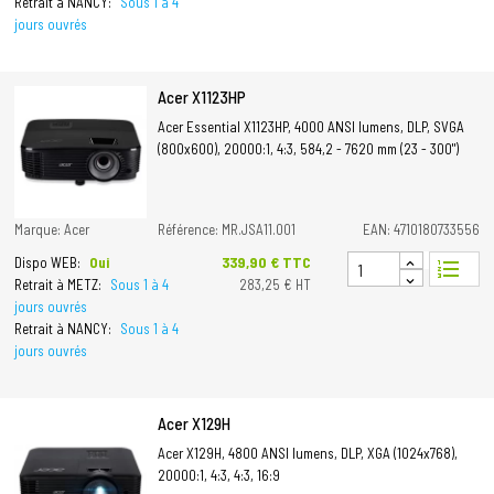
Retrait à NANCY:
Sous 1 à 4
jours ouvrés
Acer X1123HP
Acer Essential X1123HP, 4000 ANSI lumens, DLP, SVGA
(800x600), 20000:1, 4:3, 584,2 - 7620 mm (23 - 300")
Marque: Acer
Référence: MR.JSA11.001
EAN: 4710180733556
Prix
339,90 € TTC
Dispo WEB:
Oui
format_list_numbered
Retrait à METZ:
Sous 1 à 4
283,25 € HT
jours ouvrés
Retrait à NANCY:
Sous 1 à 4
jours ouvrés
Acer X129H
Acer X129H, 4800 ANSI lumens, DLP, XGA (1024x768),
20000:1, 4:3, 4:3, 16:9