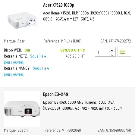
Acer X1528 1080p
Acer Home X1528, DLP, 1080p (1920x1080), 10000:1, 16:9,
685,8 - 7645,4 mm (27 - 301"), 4:3
Marque: Acer
Référence: MR.JXY11.001
EAN: 4711474202772
Prix
579,90 € TTC
Dispo WEB:
Oui
format_list_numbered
Retrait à METZ:
Sous 1 à 4
483,25 € HT
jours ouvrés
Retrait à NANCY:
Sous 1 à 4
jours ouvrés
Epson EB-X49
Epson EB-X49, 3600 ANSI lumens, 3LCD, XGA
(1024x768), 16000:1, 4:3, 762 - 7620 mm (30 - 300")
Marque: Epson
Référence: V11H982040
EAN: 8715946680750