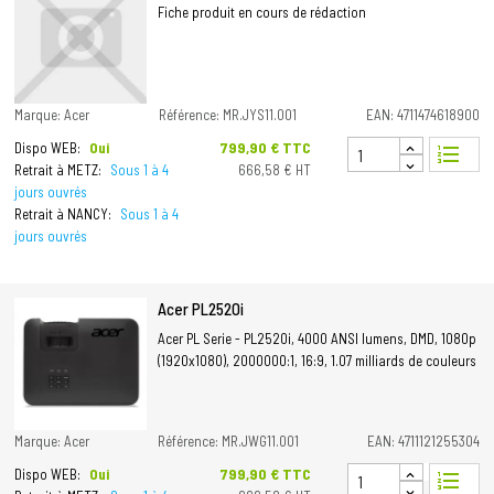
Fiche produit en cours de rédaction
Marque: Acer
Référence: MR.JYS11.001
EAN: 4711474618900
Prix
799,90 € TTC
Dispo WEB:
Oui
format_list_numbered
Retrait à METZ:
Sous 1 à 4
666,58 € HT
jours ouvrés
Retrait à NANCY:
Sous 1 à 4
jours ouvrés
Acer PL2520i
Acer PL Serie - PL2520i, 4000 ANSI lumens, DMD, 1080p
(1920x1080), 2000000:1, 16:9, 1.07 milliards de couleurs
Marque: Acer
Référence: MR.JWG11.001
EAN: 4711121255304
Prix
799,90 € TTC
Dispo WEB:
Oui
format_list_numbered