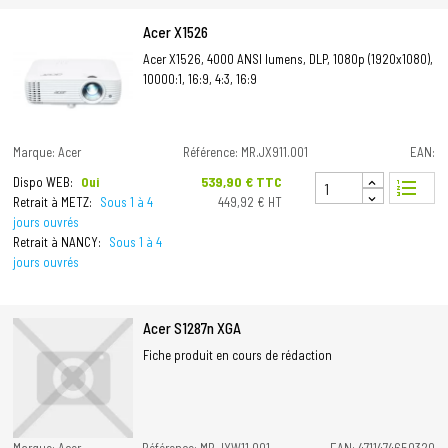
Acer X1526
Acer X1526, 4000 ANSI lumens, DLP, 1080p (1920x1080),
10000:1, 16:9, 4:3, 16:9
Marque: Acer
Référence: MR.JX911.001
EAN:
Prix
539,90 € TTC
Dispo WEB:
Oui
format_list_numbered
Retrait à METZ:
Sous 1 à 4
449,92 € HT
jours ouvrés
Retrait à NANCY:
Sous 1 à 4
jours ouvrés
Acer S1287n XGA
Fiche produit en cours de rédaction