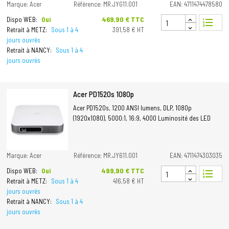
Marque: Acer
Référence: MR.JYG11.001
EAN: 4711474478580
Prix
469,90 € TTC
Dispo WEB:
Oui
format_list_numbered
Retrait à METZ:
Sous 1 à 4
391,58 € HT
jours ouvrés
Retrait à NANCY:
Sous 1 à 4
jours ouvrés
Acer PD1520s 1080p
Acer PD1520s, 1200 ANSI lumens, DLP, 1080p
(1920x1080), 5000:1, 16:9, 4000 Luminosité des LED
Marque: Acer
Référence: MR.JY611.001
EAN: 4711474303035
Prix
499,90 € TTC
Dispo WEB:
Oui
format_list_numbered
Retrait à METZ:
Sous 1 à 4
416,58 € HT
jours ouvrés
Retrait à NANCY:
Sous 1 à 4
jours ouvrés