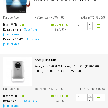
Marque: Acer
Référence: MR.JWV11.001
EAN: 4711121768279
Prix
119,00 € TTC
Dispo WEB:
Oui
format_list_numbered
Retrait à METZ:
Sous 1 à 4
99,17 € HT
jours ouvrés
Retrait à NANCY:
Sous 1 à 4
jours ouvrés
Acer QH13s Gris
Acer QH31s, 150 ANSI lumens, LCD, 720p (1280x720),
1000:1, 16:9, 889 - 3048 mm (35 - 120")
Marque: Acer
Référence: MR.JYQ11.002
EAN: 4711474619068
Prix
119,90 € TTC
Dispo WEB:
Oui
format_list_numbered
Retrait à METZ:
Sous 1 à 4
99,92 € HT
jours ouvrés