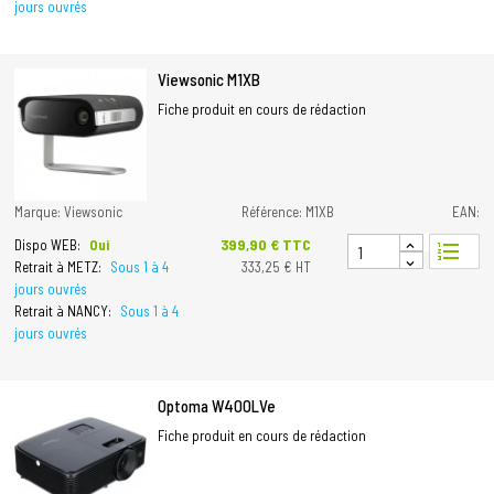
jours ouvrés
Viewsonic M1XB
Fiche produit en cours de rédaction
Marque: Viewsonic
Référence: M1XB
EAN:
Prix
399,90 € TTC
Dispo WEB:
Oui
format_list_numbered
Retrait à METZ:
Sous 1 à 4
333,25 € HT
jours ouvrés
Retrait à NANCY:
Sous 1 à 4
jours ouvrés
Optoma W400LVe
Fiche produit en cours de rédaction