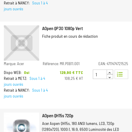
Retrait à NANCY:
Sous 1 à 4
jours ouvrés
AOpen QP30 1080p Vert
Fiche produit en cours de rédaction
Marque: Acer
Référence: MR.P0B11.001
EAN: 4711474721525
Prix
129,90 € TTC
Dispo WEB:
Oui
format_list_numbered
Retrait à METZ:
Sous 1 à 4
108,25 € HT
jours ouvrés
Retrait à NANCY:
Sous 1 à 4
jours ouvrés
AOpen QH15s 720p
Acer Aopen QH15s, 180 ANSI lumens, LCD, 720p
(1280x720), 1000:1, 16:9, 6500 Luminosité des LED