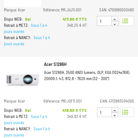
Marque: Acer
Référence: MR.JUJ11.001
EAN: 4710886600480
Prix
417,90 € TTC
Dispo WEB:
Oui
format_list_numbered
Retrait à METZ:
Sous 1 à 4
348,25 € HT
jours ouvrés
Retrait à NANCY:
Sous 1 à 4
jours ouvrés
Acer S1286H
Acer S1286H, 3500 ANSI lumens, DLP, XGA (1024x768),
20000:1, 4:3, 812,8 - 7620 mm (32 - 300")
Marque: Acer
Référence: MR.JQF11.001
EAN: 4713883594066
Prix
419,90 € TTC
Dispo WEB:
Oui
format_list_numbered
Retrait à METZ:
Sous 1 à 4
349,92 € HT
jours ouvrés
Retrait à NANCY:
Sous 1 à 4
jours ouvrés