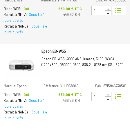
Marque: Acer
Référence: MR.JYW11.001
EAN: 4711474650320
Prix
539,90 € TTC
Dispo WEB:
Oui
format_list_numbered
Retrait à METZ:
Sous 1 à 4
449,92 € HT
jours ouvrés
Retrait à NANCY:
Sous 1 à 4
jours ouvrés
Epson EB-W55
Epson EB-W55, 4000 ANSI lumens, 3LCD, WXGA
(1200x800), 16000:1, 16:10, 838,2 - 8128 mm (33 - 320")
Marque: Epson
Référence: V11HB58040
EAN: 8715946738581
Prix
559,90 € TTC
Dispo WEB:
Oui
format_list_numbered
Retrait à METZ:
Sous 1 à 4
466,58 € HT
jours ouvrés
Retrait à NANCY:
Sous 1 à 4
jours ouvrés