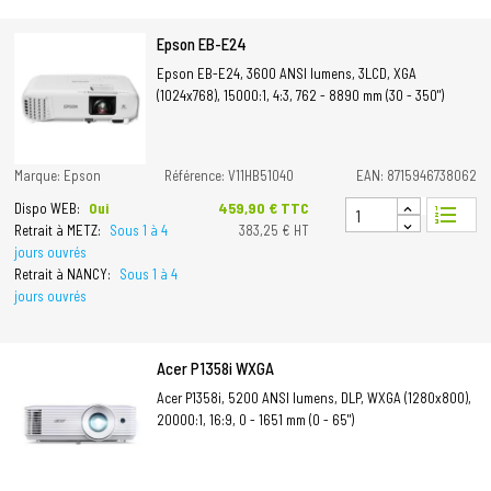
Epson EB-E24
Epson EB-E24, 3600 ANSI lumens, 3LCD, XGA
(1024x768), 15000:1, 4:3, 762 - 8890 mm (30 - 350")
Marque: Epson
Référence: V11HB51040
EAN: 8715946738062
Prix
459,90 € TTC
Dispo WEB:
Oui
format_list_numbered
Retrait à METZ:
Sous 1 à 4
383,25 € HT
jours ouvrés
Retrait à NANCY:
Sous 1 à 4
jours ouvrés
Acer P1358i WXGA
Acer P1358i, 5200 ANSI lumens, DLP, WXGA (1280x800),
20000:1, 16:9, 0 - 1651 mm (0 - 65")