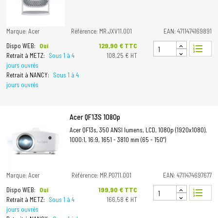
Marque: Acer
Référence: MR.JXV11.001
EAN: 4711474169891
Prix
129,90 € TTC
Dispo WEB:
Oui
format_list_numbered
Retrait à METZ:
Sous 1 à 4
108,25 € HT
jours ouvrés
Retrait à NANCY:
Sous 1 à 4
jours ouvrés
Acer QF13S 1080p
Acer QF13s, 350 ANSI lumens, LCD, 1080p (1920x1080),
1000:1, 16:9, 1651 - 3810 mm (65 - 150")
Marque: Acer
Référence: MR.P0711.001
EAN: 4711474697677
Prix
199,90 € TTC
Dispo WEB:
Oui
format_list_numbered
Retrait à METZ:
Sous 1 à 4
166,58 € HT
jours ouvrés