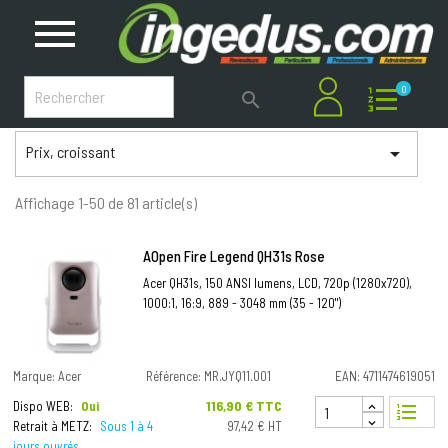
0

Prix, croissant

Affichage 1-50 de 81 article(s)
AOpen Fire Legend QH31s Rose
Acer QH31s, 150 ANSI lumens, LCD, 720p (1280x720),
1000:1, 16:9, 889 - 3048 mm (35 - 120")
Marque: Acer
Référence: MR.JYQ11.001
EAN: 4711474619051
Prix
116,90 € TTC
Dispo WEB:
Oui
format_list_numbered
Retrait à METZ:
Sous 1 à 4
97,42 € HT
jours ouvrés