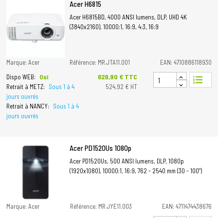
Acer H6815
Acer H6815BD, 4000 ANSI lumens, DLP, UHD 4K
(3840x2160), 10000:1, 16:9, 4:3, 16:9
Marque: Acer
Référence: MR.JTA11.001
EAN: 4710886118930
Prix
629,90 € TTC
Dispo WEB:
Oui
format_list_numbered
Retrait à METZ:
Sous 1 à 4
524,92 € HT
jours ouvrés
Retrait à NANCY:
Sous 1 à 4
jours ouvrés
Acer PD1520Us 1080p
Acer PD1520Us, 500 ANSI lumens, DLP, 1080p
(1920x1080), 10000:1, 16:9, 762 - 2540 mm (30 - 100")
Marque: Acer
Référence: MR.JYE11.003
EAN: 4711474438676