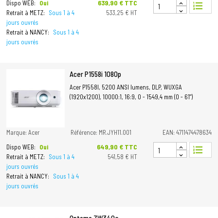
Prix
639,90 € TTC
Dispo WEB:
Oui
format_list_numbered
Retrait à METZ:
Sous 1 à 4
533,25 € HT
jours ouvrés
Retrait à NANCY:
Sous 1 à 4
jours ouvrés
Acer P1558i 1080p
Acer P1558I, 5200 ANSI lumens, DLP, WUXGA
(1920x1200), 10000:1, 16:9, 0 - 1549,4 mm (0 - 61")
Marque: Acer
Référence: MR.JYH11.001
EAN: 4711474478634
Prix
649,90 € TTC
Dispo WEB:
Oui
format_list_numbered
Retrait à METZ:
Sous 1 à 4
541,58 € HT
jours ouvrés
Retrait à NANCY:
Sous 1 à 4
jours ouvrés