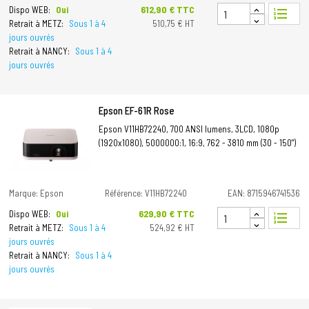
Prix
612,90 € TTC
Dispo WEB:
Oui
format_list_numbered
Retrait à METZ:
Sous 1 à 4
510,75 € HT
jours ouvrés
Retrait à NANCY:
Sous 1 à 4
jours ouvrés
Epson EF-61R Rose
Epson V11HB72240, 700 ANSI lumens, 3LCD, 1080p
(1920x1080), 5000000:1, 16:9, 762 - 3810 mm (30 - 150")
Marque: Epson
Référence: V11HB72240
EAN: 8715946741536
Prix
629,90 € TTC
Dispo WEB:
Oui
format_list_numbered
Retrait à METZ:
Sous 1 à 4
524,92 € HT
jours ouvrés
Retrait à NANCY:
Sous 1 à 4
jours ouvrés