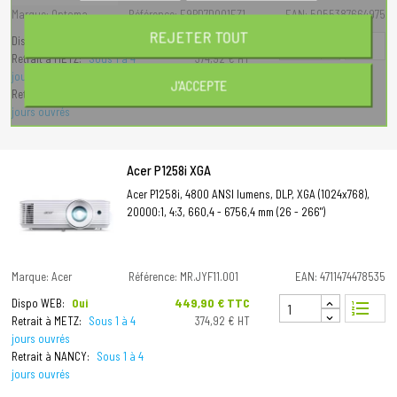
Marque: Optoma
Référence: E9PD7DQ01EZ1
EAN: 5055387664975
REJETER TOUT
Prix
449,90 € TTC
Dispo WEB:
Oui
format_list_numbered
Retrait à METZ:
Sous 1 à 4
374,92 € HT
jours ouvrés
J'ACCEPTE
Retrait à NANCY:
Sous 1 à 4
jours ouvrés
Acer P1258i XGA
Acer P1258i, 4800 ANSI lumens, DLP, XGA (1024x768),
20000:1, 4:3, 660,4 - 6756,4 mm (26 - 266")
Marque: Acer
Référence: MR.JYF11.001
EAN: 4711474478535
Prix
449,90 € TTC
Dispo WEB:
Oui
format_list_numbered
Retrait à METZ:
Sous 1 à 4
374,92 € HT
jours ouvrés
Retrait à NANCY:
Sous 1 à 4
jours ouvrés