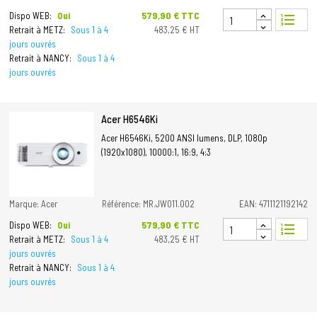
Prix
579,90 € TTC
Dispo WEB:
Oui
format_list_numbered
Retrait à METZ:
Sous 1 à 4
483,25 € HT
jours ouvrés
Retrait à NANCY:
Sous 1 à 4
jours ouvrés
Acer H6546Ki
Acer H6546Ki, 5200 ANSI lumens, DLP, 1080p
(1920x1080), 10000:1, 16:9, 4:3
Marque: Acer
Référence: MR.JW011.002
EAN: 4711121192142
Prix
579,90 € TTC
Dispo WEB:
Oui
format_list_numbered
Retrait à METZ:
Sous 1 à 4
483,25 € HT
jours ouvrés
Retrait à NANCY:
Sous 1 à 4
jours ouvrés