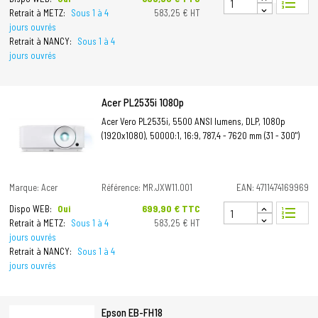
format_list_numbered
Retrait à METZ:
Sous 1 à 4
583,25 € HT
jours ouvrés
Retrait à NANCY:
Sous 1 à 4
jours ouvrés
Acer PL2535i 1080p
Acer Vero PL2535i, 5500 ANSI lumens, DLP, 1080p
(1920x1080), 50000:1, 16:9, 787,4 - 7620 mm (31 - 300")
Marque: Acer
Référence: MR.JXW11.001
EAN: 4711474169969
Prix
699,90 € TTC
Dispo WEB:
Oui
format_list_numbered
Retrait à METZ:
Sous 1 à 4
583,25 € HT
jours ouvrés
Retrait à NANCY:
Sous 1 à 4
jours ouvrés
Epson EB-FH18