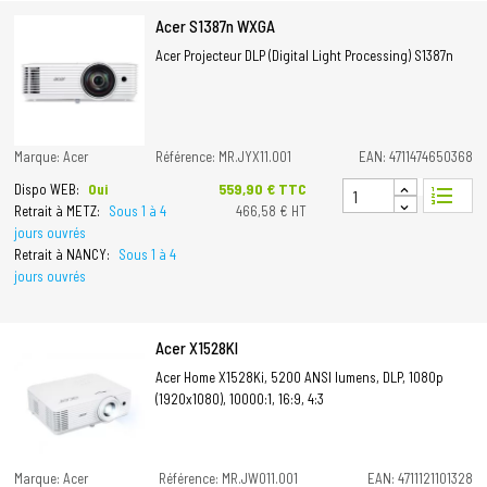
Acer S1387n WXGA
Acer Projecteur DLP (Digital Light Processing) S1387n
Marque: Acer
Référence: MR.JYX11.001
EAN: 4711474650368
Prix
559,90 € TTC
Dispo WEB:
Oui
format_list_numbered
Retrait à METZ:
Sous 1 à 4
466,58 € HT
jours ouvrés
Retrait à NANCY:
Sous 1 à 4
jours ouvrés
Acer X1528KI
Acer Home X1528Ki, 5200 ANSI lumens, DLP, 1080p
(1920x1080), 10000:1, 16:9, 4:3
Marque: Acer
Référence: MR.JW011.001
EAN: 4711121101328