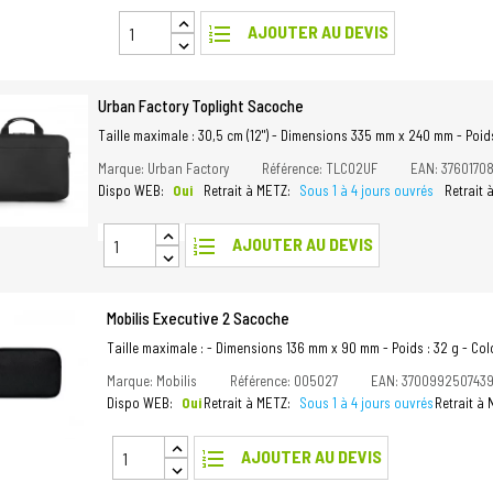
format_list_numbered
AJOUTER AU DEVIS
Urban Factory Toplight Sacoche
Taille maximale : 30,5 cm (12") - Dimensions 335 mm x 240 mm - Poids 
Marque: Urban Factory
Référence: TLC02UF
EAN: 3760170
Dispo WEB:
Oui
Retrait à METZ:
Sous 1 à 4 jours ouvrés
Retrait
format_list_numbered
AJOUTER AU DEVIS
Mobilis Executive 2 Sacoche
Taille maximale : - Dimensions 136 mm x 90 mm - Poids : 32 g - Colo
Marque: Mobilis
Référence: 005027
EAN: 370099250743
Dispo WEB:
Oui
Retrait à METZ:
Sous 1 à 4 jours ouvrés
Retrait à
format_list_numbered
AJOUTER AU DEVIS