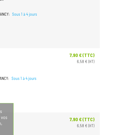
 NANCY:
Sous 1 à 4 jours
7,90 € (TTC)
Prix
6,58 € (HT)
NANCY:
Sous 1 à 4 jours
os
 vos
7,90 € (TTC)
Prix
n,
6,58 € (HT)