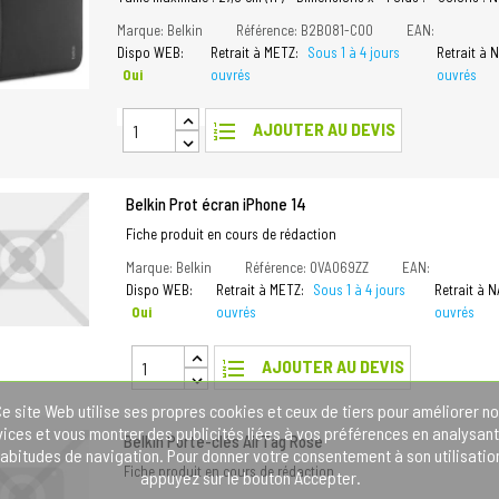
Marque: Belkin
Référence: B2B081-C00
EAN:
Dispo WEB:
Retrait à METZ:
Sous 1 à 4 jours
Retrait à
Oui
ouvrés
ouvrés
format_list_numbered
AJOUTER AU DEVIS
Belkin Prot écran iPhone 14
Fiche produit en cours de rédaction
Marque: Belkin
Référence: OVA069ZZ
EAN:
Dispo WEB:
Retrait à METZ:
Sous 1 à 4 jours
Retrait à 
Oui
ouvrés
ouvrés
format_list_numbered
AJOUTER AU DEVIS
e site Web utilise ses propres cookies et ceux de tiers pour améliorer n
vices et vous montrer des publicités liées à vos préférences en analysant
Belkin Porte-clés AirTag Rose
abitudes de navigation. Pour donner votre consentement à son utilisatio
Fiche produit en cours de rédaction
appuyez sur le bouton Accepter.