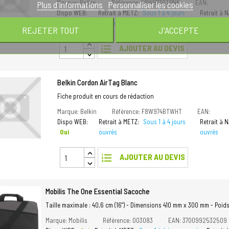
Marque: Belkin
Référence: F8W973BTPNK
EAN:
Plus d'informations
Personnaliser les cookies
Dispo WEB:
Retrait à METZ:
Sous 1 à 4 jours
Retrait à 
Oui
ouvrés
ouvrés
REJETER TOUT
J'ACCEPTE
format_list_numbered
AJOUTER AU DEVIS
Belkin Cordon AirTag Blanc
Fiche produit en cours de rédaction
Marque: Belkin
Référence: F8W974BTWHT
EAN:
Dispo WEB:
Retrait à METZ:
Sous 1 à 4 jours
Retrait à 
Oui
ouvrés
ouvrés
format_list_numbered
AJOUTER AU DEVIS
Mobilis The One Essential Sacoche
Taille maximale : 40,6 cm (16") - Dimensions 410 mm x 300 mm - Poids :
Marque: Mobilis
Référence: 003083
EAN: 3700992532509