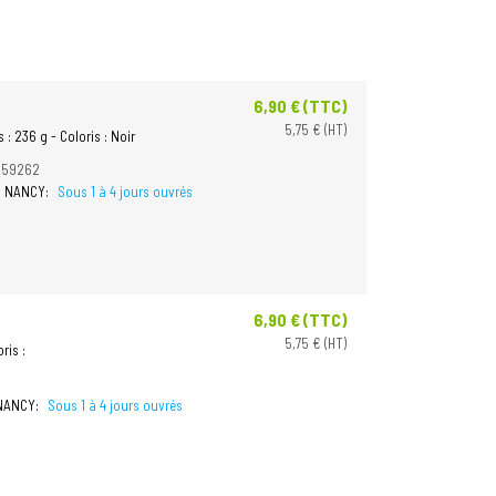
6,90 € (TTC)
Prix
5,75 € (HT)
: 236 g - Coloris : Noir
859262
 à NANCY:
Sous 1 à 4 jours ouvrés
6,90 € (TTC)
Prix
5,75 € (HT)
ris :
9
 NANCY:
Sous 1 à 4 jours ouvrés