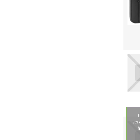
C
ser
h