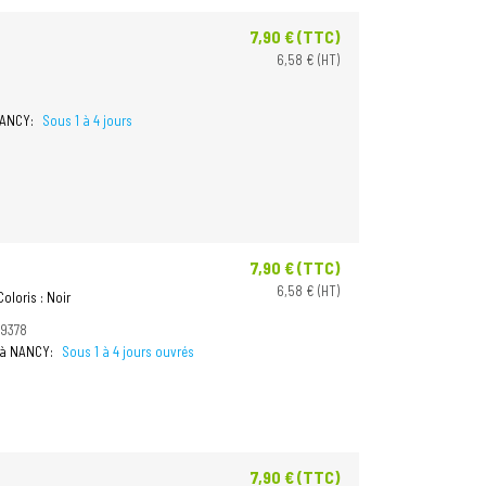
7,90 € (TTC)
Prix
6,58 € (HT)
NANCY:
Sous 1 à 4 jours
7,90 € (TTC)
Prix
6,58 € (HT)
oloris : Noir
59378
t à NANCY:
Sous 1 à 4 jours ouvrés
7,90 € (TTC)
Prix