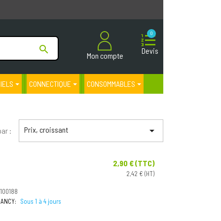
0

Devis
Mon compte
CIELS
CONNECTIQUE
CONSOMMABLES
Prix, croissant

par :
2,90 € (TTC)
Prix
2,42 € (HT)
3100188
 NANCY:
Sous 1 à 4 jours