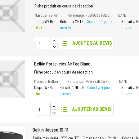
Fiche produit en cours de rédaction
Marque: Belkin
Référence: F8W973BTBLK
EAN:
Dispo WEB:
Retrait à METZ:
Sous 1 à 4 jours
Retrait à 
Oui
ouvrés
ouvrés
format_list_numbered
AJOUTER AU DEVIS
Belkin Porte-clés AirTag Blanc
Fiche produit en cours de rédaction
Marque: Belkin
Référence: F8W973BTWHT
EAN:
Dispo WEB:
Retrait à METZ:
Sous 1 à 4 jours
Retrait à 
Oui
ouvrés
ouvrés
format_list_numbered
AJOUTER AU DEVIS
Belkin Housse 10-11
Taille maximale : 27,9 cm (11") - Dimensions x - Poids : - Coloris : N