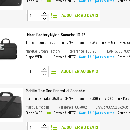
Dispo WEB:
Oui
Retrait à METZ:
Sous 1 à 4 jours ouvrés
Retrait
format_list_numbered
AJOUTER AU DEVIS
Urban Factory Nylee Sacoche 10-12
Taille maximale : 30,5 cm (12") - Dimensions 345 mm x 245 mm - Poids 
Marque: Urban Factory
Référence: TLS12UF
EAN: 37601708
Dispo WEB:
Oui
Retrait à METZ:
Sous 1 à 4 jours ouvrés
Retrait
format_list_numbered
AJOUTER AU DEVIS
Mobilis The One Essential Sacoche
Taille maximale : 35,6 cm (14") - Dimensions 390 mm x 290 mm - Poids 
Marque: Mobilis
Référence: 003082
EAN: 3700992532493
Dispo WEB:
Oui
Retrait à METZ:
Sous 1 à 4 jours ouvrés
Retrait
format_list_numbered
AJOUTER AU DEVIS