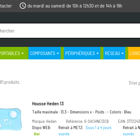
schedule
tacter
du mardi au samedi de 10h à 12h30 et de 14h à 19h
PORTABLES
COMPOSANTS
PÉRIPHÉRIQUES
RÉSEAU
LOGI
1761 produits.
Trier 
Housse Heden 13
Taille maximale : 13.3 - Dimensions x - Poids : - Coloris : Bleu
Marque: Heden
Référence: 0-SACHNE13CB
EAN: 377224
Dispo WEB:
Retrait à METZ:
Sous 1 à 4 jours
Retrait à
Oui
ouvrés
ouvrés