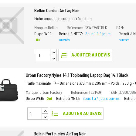
Belkin Cordon AirTag Noir
Fiche produit en cours de rédaction
Marque: Belkin
Référence: F8W974BTBLK
EAN:
Dispo WEB:
Retrait à METZ:
Sous 1 à 4 jours
Retrait à 
Oui
ouvrés
ouvrés
format_list_numbered
AJOUTER AU DEVIS
Urban Factory Nylee 14.1 Toploading Laptop Bag 14.1 Black
Taille maximale : 14 - Dimensions 375 mm x 295 mm - Poids : 260 g - C
Marque: Urban Factory
Référence: TLS14UF
EAN: 37601708
Dispo WEB:
Oui
Retrait à METZ:
Sous 1 à 4 jours ouvrés
Retrai
format_list_numbered
AJOUTER AU DEVIS
Belkin Porte-clés AirTag Noir