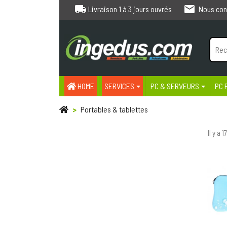
local_shipping
email
Livraison 1 à 3 jours ouvrés
Nous con
HOME
SERVICES
PC & SERVEURS
PC 
Portables & tablettes
Il y a 