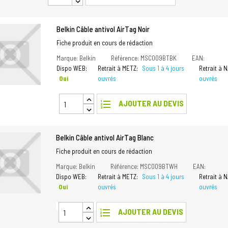
Belkin Câble antivol AirTag Noir
Fiche produit en cours de rédaction
Marque: Belkin
Référence: MSC009BTBK
EAN:
Dispo WEB:
Retrait à METZ:
Sous 1 à 4 jours
Retrait à 
Oui
ouvrés
ouvrés
format_list_numbered
AJOUTER AU DEVIS
Belkin Câble antivol AirTag Blanc
Fiche produit en cours de rédaction
Marque: Belkin
Référence: MSC009BTWH
EAN:
Dispo WEB:
Retrait à METZ:
Sous 1 à 4 jours
Retrait à 
Oui
ouvrés
ouvrés
format_list_numbered
AJOUTER AU DEVIS