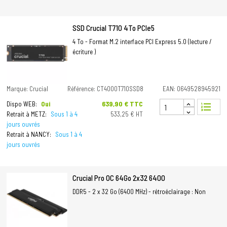
SSD Crucial T710 4To PCIe5
4 To - Format M.2 interface PCI Express 5.0 (lecture /
écriture )
Marque: Crucial
Référence: CT4000T710SSD8
EAN: 0649528945921
Prix
639,90 € TTC
Dispo WEB:
Oui
format_list_numbered
Retrait à METZ:
Sous 1 à 4
533,25 € HT
jours ouvrés
Retrait à NANCY:
Sous 1 à 4
jours ouvrés
Crucial Pro OC 64Go 2x32 6400
DDR5 - 2 x 32 Go (6400 MHz) - rétroéclairage : Non