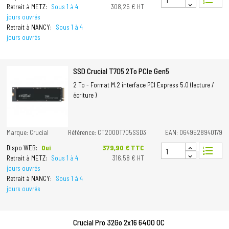
Retrait à METZ:
Sous 1 à 4
308,25 € HT
jours ouvrés
Retrait à NANCY:
Sous 1 à 4
jours ouvrés
SSD Crucial T705 2To PCIe Gen5
2 To - Format M.2 interface PCI Express 5.0 (lecture /
écriture )
Marque: Crucial
Référence: CT2000T705SSD3
EAN: 0649528940179
Prix
379,90 € TTC
Dispo WEB:
Oui
format_list_numbered
Retrait à METZ:
Sous 1 à 4
316,58 € HT
jours ouvrés
Retrait à NANCY:
Sous 1 à 4
jours ouvrés
Crucial Pro 32Go 2x16 6400 OC