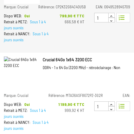
Marque: Crucial
Référence: CP2K32G64C40U5B
EAN: 0649528945709
Prix
799,90 € TTC
Dispo WEB:
Oui
format_list_numbered
Retrait à METZ:
Sous 1 à 4
666,58 € HT
jours ouvrés
Retrait à NANCY:
Sous 1 à 4
jours ouvrés
Crucial 64Go 1x64 3200 ECC
DDR4 - 1 x 64 Go (3200 MHz) - rétroéclairage : Non
Marque: Crucial
Référence: MTA36ASF8G72PZ-3G2R
EAN:
Prix
1 199,90 € TTC
Dispo WEB:
Oui
format_list_numbered
Retrait à METZ:
Sous 1 à 4
999,92 € HT
jours ouvrés
Retrait à NANCY:
Sous 1 à 4
jours ouvrés