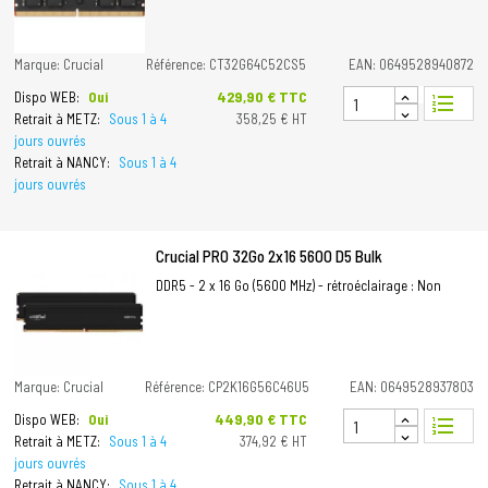
Marque: Crucial
Référence: CT32G64C52CS5
EAN: 0649528940872
Prix
429,90 € TTC
Dispo WEB:
Oui
format_list_numbered
Retrait à METZ:
Sous 1 à 4
358,25 € HT
jours ouvrés
Retrait à NANCY:
Sous 1 à 4
jours ouvrés
Crucial PRO 32Go 2x16 5600 D5 Bulk
DDR5 - 2 x 16 Go (5600 MHz) - rétroéclairage : Non
Marque: Crucial
Référence: CP2K16G56C46U5
EAN: 0649528937803
Prix
449,90 € TTC
Dispo WEB:
Oui
format_list_numbered
Retrait à METZ:
Sous 1 à 4
374,92 € HT
jours ouvrés
Retrait à NANCY:
Sous 1 à 4