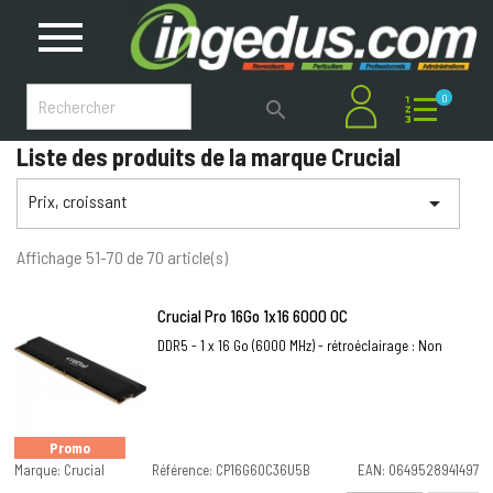
0

Liste des produits de la marque Crucial
Prix, croissant

Affichage 51-70 de 70 article(s)
Crucial Pro 16Go 1x16 6000 OC
DDR5 - 1 x 16 Go (6000 MHz) - rétroéclairage : Non
Promo
Marque: Crucial
Référence: CP16G60C36U5B
EAN: 0649528941497