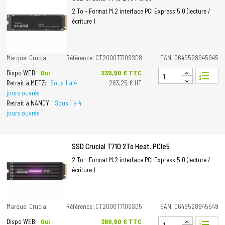
2 To - Format M.2 interface PCI Express 5.0 (lecture /
écriture )
Marque: Crucial
Référence: CT2000T710SSD8
EAN: 0649528945945
Prix
339,90 € TTC
Dispo WEB:
Oui
format_list_numbered
Retrait à METZ:
Sous 1 à 4
283,25 € HT
jours ouvrés
Retrait à NANCY:
Sous 1 à 4
jours ouvrés
SSD Crucial T710 2To Heat. PCIe5
2 To - Format M.2 interface PCI Express 5.0 (lecture /
écriture )
Marque: Crucial
Référence: CT2000T710SSD5
EAN: 0649528945549
Prix
369,90 € TTC
Dispo WEB:
Oui
format_list_numbered