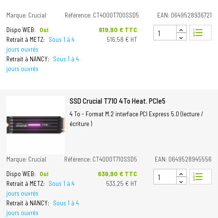
Marque: Crucial
Référence: CT4000T700SSD5
EAN: 0649528936721
Prix
619,90 € TTC
Dispo WEB:
Oui
format_list_numbered
Retrait à METZ:
Sous 1 à 4
516,58 € HT
jours ouvrés
Retrait à NANCY:
Sous 1 à 4
jours ouvrés
SSD Crucial T710 4To Heat. PCIe5
4 To - Format M.2 interface PCI Express 5.0 (lecture /
écriture )
Marque: Crucial
Référence: CT4000T710SSD5
EAN: 0649528945556
Prix
639,90 € TTC
Dispo WEB:
Oui
format_list_numbered
Retrait à METZ:
Sous 1 à 4
533,25 € HT
jours ouvrés
Retrait à NANCY:
Sous 1 à 4
jours ouvrés