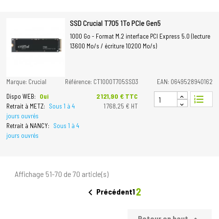
SSD Crucial T705 1To PCIe Gen5
1000 Go - Format M.2 interface PCI Express 5.0 (lecture
13600 Mo/s / écriture 10200 Mo/s)
Marque: Crucial
Référence: CT1000T705SSD3
EAN: 0649528940162
Prix
2 121,90 € TTC
Dispo WEB:
Oui
format_list_numbered
Retrait à METZ:
Sous 1 à 4
1 768,25 € HT
jours ouvrés
Retrait à NANCY:
Sous 1 à 4
jours ouvrés
Affichage 51-70 de 70 article(s)
2

1
Précédent
Retour en haut