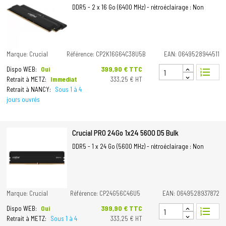
DDR5 - 2 x 16 Go (6400 MHz) - rétroéclairage : Non
Marque: Crucial
Référence: CP2K16G64C38U5B
EAN: 0649528944511
Prix
399,90 € TTC
Dispo WEB:
Oui
format_list_numbered
Retrait à METZ:
Immediat
333,25 € HT
Retrait à NANCY:
Sous 1 à 4
jours ouvrés
Crucial PRO 24Go 1x24 5600 D5 Bulk
DDR5 - 1 x 24 Go (5600 MHz) - rétroéclairage : Non
Marque: Crucial
Référence: CP24G56C46U5
EAN: 0649528937872
Prix
399,90 € TTC
Dispo WEB:
Oui
format_list_numbered
Retrait à METZ:
Sous 1 à 4
333,25 € HT