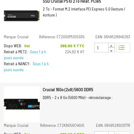
SSD Crucial P510 2To Heat. PCIe5
2 To - Format M.2 interface PCI Express 5.0 (lecture /
écriture )
Marque: Crucial
Référence: CT2000P510SSD5
EAN: 0649528946263
Prix
269,90 € TTC
Dispo WEB:
Oui
format_list_numbered
Retrait à METZ:
Sous 1 à 4
224,92 € HT
jours ouvrés
Retrait à NANCY:
Sous 1 à 4
jours ouvrés
Crucial 16Go (2x8) 5600 DDR5
DDR5 - 2 x 8 Go (5600 MHz) - rétroéclairage :
Marque: Crucial
Référence: CT2K8G56C46U5
EAN: 0649528929778