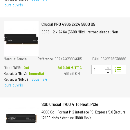
jours ouvrés
Crucial PRO 48Go 2x24 5600 D5
DDR5 - 2 x 24 Go (5600 MHz) - rétroéclairage : Non
Marque: Crucial
Référence: CP2K24G56C46U5
EAN: 0649528938886
Prix
499,90 € TTC
Dispo WEB:
Oui
format_list_numbered
Retrait à METZ:
Immediat
416,58 € HT
Retrait à NANCY:
Sous 1 à 4
jours ouvrés
SSD Crucial T700 4 To Heat. PCIe
4000 Go - Format M.2 interface PCI Express 5.0 (lecture
12400 Mo/s / écriture 11800 Mo/s)