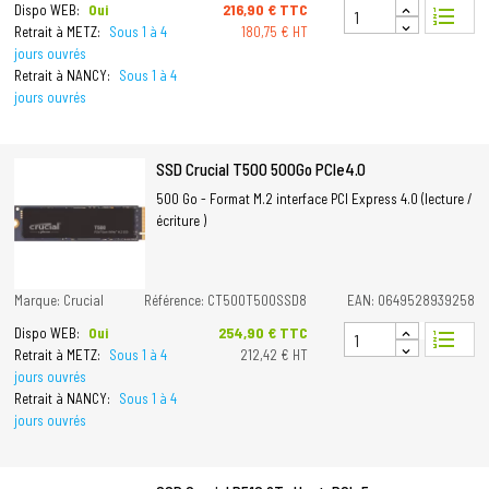
Prix
216,90 € TTC
Dispo WEB:
Oui
format_list_numbered
Retrait à METZ:
Sous 1 à 4
180,75 € HT
jours ouvrés
Retrait à NANCY:
Sous 1 à 4
jours ouvrés
SSD Crucial T500 500Go PCIe4.0
500 Go - Format M.2 interface PCI Express 4.0 (lecture /
écriture )
Marque: Crucial
Référence: CT500T500SSD8
EAN: 0649528939258
Prix
254,90 € TTC
Dispo WEB:
Oui
format_list_numbered
Retrait à METZ:
Sous 1 à 4
212,42 € HT
jours ouvrés
Retrait à NANCY:
Sous 1 à 4
jours ouvrés