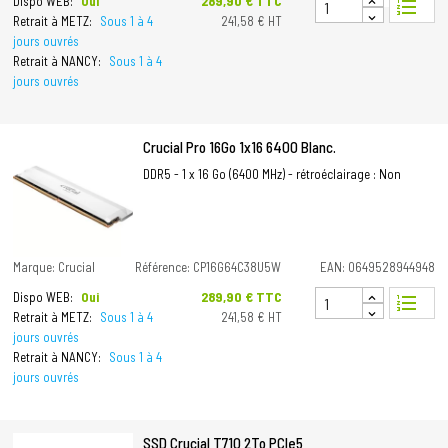
Prix
289,90 € TTC
Dispo WEB:
Oui
format_list_numbered
Retrait à METZ:
Sous 1 à 4
241,58 € HT
jours ouvrés
Retrait à NANCY:
Sous 1 à 4
jours ouvrés
Crucial Pro 16Go 1x16 6400 Blanc.
DDR5 - 1 x 16 Go (6400 MHz) - rétroéclairage : Non
Marque: Crucial
Référence: CP16G64C38U5W
EAN: 0649528944948
Prix
289,90 € TTC
Dispo WEB:
Oui
format_list_numbered
Retrait à METZ:
Sous 1 à 4
241,58 € HT
jours ouvrés
Retrait à NANCY:
Sous 1 à 4
jours ouvrés
SSD Crucial T710 2To PCIe5