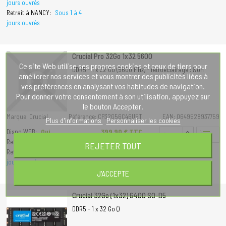
jours ouvrés
Retrait à NANCY:
Sous 1 à 4
jours ouvrés
Crucial Pro 32Go 1x32 5600
Ce site Web utilise ses propres cookies et ceux de tiers pour
DDR5 - 1 x 32 Go (5600 MHz) - rétroéclairage : Non
améliorer nos services et vous montrer des publicités liées à
vos préférences en analysant vos habitudes de navigation.
Pour donner votre consentement à son utilisation, appuyez sur
le bouton Accepter.
Marque: Crucial
Référence: CP32G56C46U5T
EAN: 0649528937759
Plus d'informations
Personnaliser les cookies
Prix
399,90 € TTC
Dispo WEB:
Oui
format_list_numbered
Retrait à METZ:
Immediat
333,25 € HT
REJETER TOUT
Retrait à NANCY:
Sous 1 à 4
jours ouvrés
J'ACCEPTE
Crucial 32Go (1x32) 6400 SO-D5
DDR5 - 1 x 32 Go ()